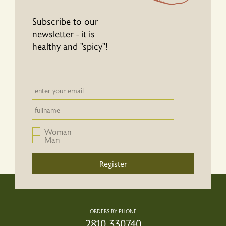
Subscribe to our
newsletter - it is
healthy and "spicy"!
Newsletter email input field
Newsletter email input field
Woman
Man
Register
ORDERS BY PHONE
2810.330740