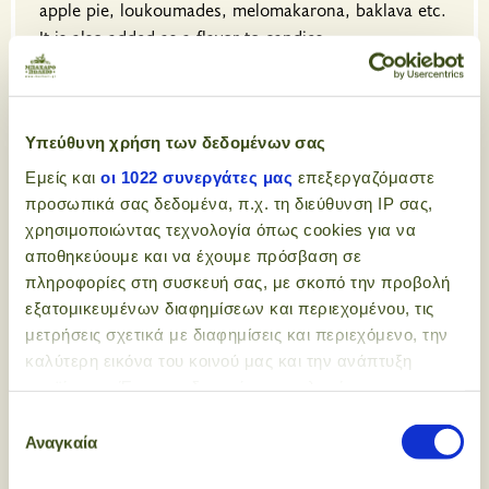
apple pie, loukoumades, melomakarona, baklava etc.
It is also added as a flavor to candies,...
SEE MORE
Υπεύθυνη χρήση των δεδομένων σας
Εμείς και
οι 1022 συνεργάτες μας
επεξεργαζόμαστε
προσωπικά σας δεδομένα, π.χ. τη διεύθυνση IP σας,
χρησιμοποιώντας τεχνολογία όπως cookies για να
αποθηκεύουμε και να έχουμε πρόσβαση σε
πληροφορίες στη συσκευή σας, με σκοπό την προβολή
εξατομικευμένων διαφημίσεων και περιεχομένου, τις
μετρήσεις σχετικά με διαφημίσεις και περιεχόμενο, την
καλύτερη εικόνα του κοινού μας και την ανάπτυξη
προϊόντων. Έχετε τη δυνατότητα επιλογής ως προς το
ποιος χρησιμοποιεί τα δεδομένα σας και για ποιους
Επιλογή
σκοπούς.
Αναγκαία
συγκατάθεσης