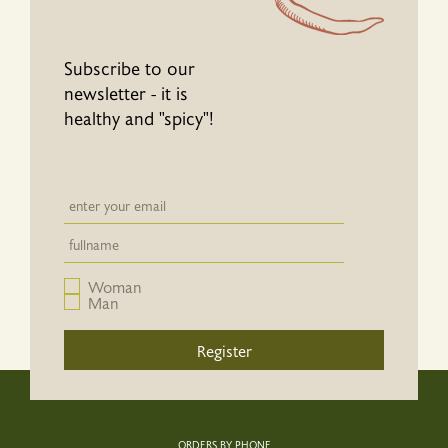
Subscribe to our
newsletter - it is
healthy and "spicy"!
Newsletter email input field
Newsletter email input field
Woman
Man
Register
ORDERS BY PHONE