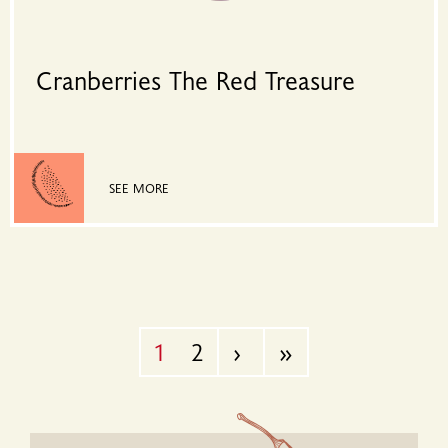
Cranberries The Red Treasure
SEE MORE
You're on page
1
2
›
»