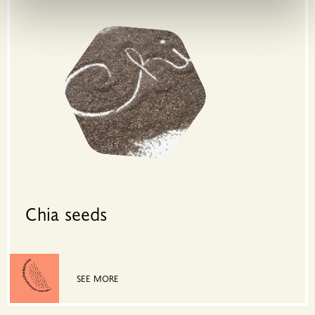
χρησιμοποιείτε τον ιστότοπό μας με συνεργάτες
κοινωνικών μέσων, διαφήμισης και αναλύσεων, οι
οποίοι ενδεχομένως να τις συνδυάσουν με άλλες
πληροφορίες που τους έχετε παραχωρήσει ή τις οποίες
έχουν συλλέξει σε σχέση με την από μέρους σας χρήση
των υπηρεσιών τους.
Chia seeds
SEE MORE