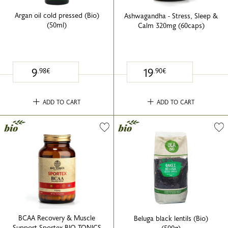
Argan oil cold pressed (Bio)
Ashwagandha - Stress, Sleep &
(50ml)
Calm 320mg (60caps)
9
19
.98€
.90€
ADD TO CART
ADD TO CART
BCAA Recovery & Muscle
Beluga black lentils (Bio)
Support Sportex BIO TONICS
(500g)