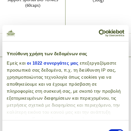
(60caps)
21
5
.08€
.10€
24.80€
ADD TO CART
ADD TO CART
Υπεύθυνη χρήση των δεδομένων σας
Εμείς και
οι 1022 συνεργάτες μας
επεξεργαζόμαστε
προσωπικά σας δεδομένα, π.χ. τη διεύθυνση IP σας,
χρησιμοποιώντας τεχνολογία όπως cookies για να
αποθηκεύουμε και να έχουμε πρόσβαση σε
πληροφορίες στη συσκευή σας, με σκοπό την προβολή
εξατομικευμένων διαφημίσεων και περιεχομένου, τις
μετρήσεις σχετικά με διαφημίσεις και περιεχόμενο, την
καλύτερη εικόνα του κοινού μας και την ανάπτυξη
Black garlic in cloves
Black Garlic Powder (Organic)
προϊόντων. Έχετε τη δυνατότητα επιλογής ως προς το
(Organic)
ποιος χρησιμοποιεί τα δεδομένα σας και για ποιους
Επιλογή