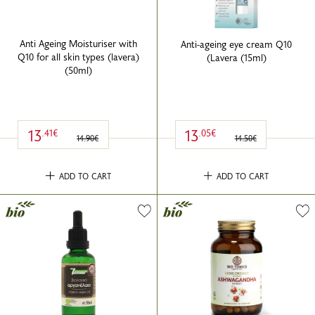
Anti Ageing Moisturiser with
Anti-ageing eye cream Q10
Q10 for all skin types (lavera)
(Lavera (15ml)
(50ml)
13
13
.41€
.05€
14.90€
14.50€
ADD TO CART
ADD TO CART