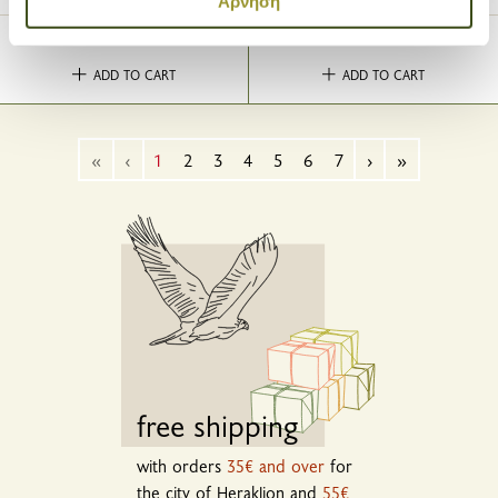
Άρνηση
3
2
.78€
.97€
επισκεψιμότητάς μας. Επιπλέον, μοιραζόμαστε
πληροφορίες που αφορούν τον τρόπο που
ADD TO CART
ADD TO CART
χρησιμοποιείτε τον ιστότοπό μας με συνεργάτες
κοινωνικών μέσων, διαφήμισης και αναλύσεων, οι
οποίοι ενδεχομένως να τις συνδυάσουν με άλλες
«
‹
1
2
3
4
5
6
7
›
»
πληροφορίες που τους έχετε παραχωρήσει ή τις οποίες
έχουν συλλέξει σε σχέση με την από μέρους σας χρήση
των υπηρεσιών τους.
free shipping
with orders
35€ and over
for
the city of Heraklion and
55€