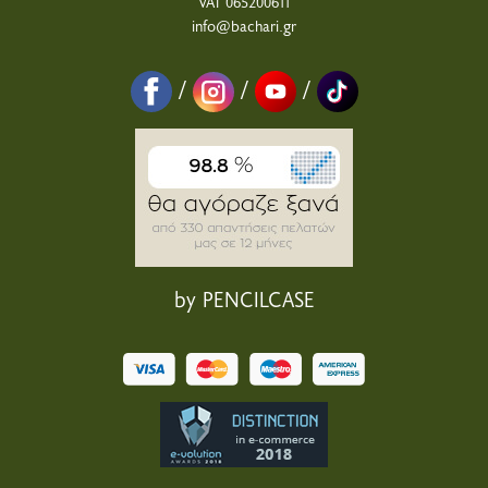
VAT 065200611
info@bachari.gr
/
/
/
by PENCILCASE