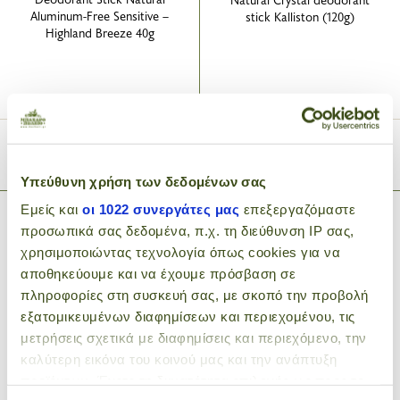
Aluminum-Free Sensitive –
stick Kalliston (120g)
Highland Breeze 40g
6
7
.95€
.90€
ADD TO CART
ADD TO CART
Υπεύθυνη χρήση των δεδομένων σας
Εμείς και
οι 1022 συνεργάτες μας
επεξεργαζόμαστε
προσωπικά σας δεδομένα, π.χ. τη διεύθυνση IP σας,
χρησιμοποιώντας τεχνολογία όπως cookies για να
αποθηκεύουμε και να έχουμε πρόσβαση σε
πληροφορίες στη συσκευή σας, με σκοπό την προβολή
εξατομικευμένων διαφημίσεων και περιεχομένου, τις
μετρήσεις σχετικά με διαφημίσεις και περιεχόμενο, την
καλύτερη εικόνα του κοινού μας και την ανάπτυξη
Natural Deodorant Roll on
Natural Deodorant with
προϊόντων. Έχετε τη δυνατότητα επιλογής ως προς το
with donkey milk & Aloe
Propolis and Aloe Vera (Bee