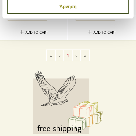
κοινωνικών μέσων και την ανάλυση της
Άρνηση
6
9
επισκεψιμότητάς μας. Επιπλέον, μοιραζόμαστε
.90€
.95€
πληροφορίες που αφορούν τον τρόπο που
χρησιμοποιείτε τον ιστότοπό μας με συνεργάτες
ADD TO CART
ADD TO CART
κοινωνικών μέσων, διαφήμισης και αναλύσεων, οι
οποίοι ενδεχομένως να τις συνδυάσουν με άλλες
πληροφορίες που τους έχετε παραχωρήσει ή τις οποίες
«
‹
1
›
»
έχουν συλλέξει σε σχέση με την από μέρους σας χρήση
των υπηρεσιών τους.
free shipping