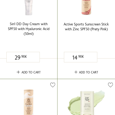
5in1 DD Day Cream with
Active Sports Sunscreen Stick
SPF50 with Hyaluronic Acid
with Zinc SPF50 (Prety Pink)
(50ml)
29
14
.90€
.90€
ADD TO CART
ADD TO CART