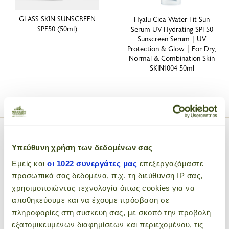
GLASS SKIN SUNSCREEN
Hyalu-Cica Water-Fit Sun
SPF50 (50ml)
Serum UV Hydrating SPF50
Sunscreen Serum | UV
Protection & Glow | For Dry,
Normal & Combination Skin
SKIN1004 50ml
19
15
.80€
.90€
22.00€
ADD TO CART
ADD TO CART
Υπεύθυνη χρήση των δεδομένων σας
Εμείς και
οι 1022 συνεργάτες μας
επεξεργαζόμαστε
προσωπικά σας δεδομένα, π.χ. τη διεύθυνση IP σας,
χρησιμοποιώντας τεχνολογία όπως cookies για να
αποθηκεύουμε και να έχουμε πρόσβαση σε
πληροφορίες στη συσκευή σας, με σκοπό την προβολή
εξατομικευμένων διαφημίσεων και περιεχομένου, τις