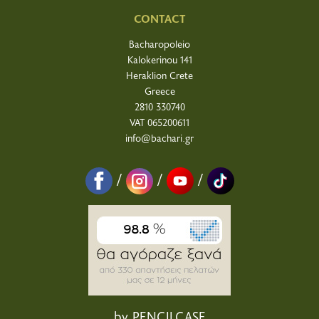
CONTACT
Bacharopoleio
Kalokerinou 141
Heraklion Crete
Greece
2810 330740
VAT 065200611
info@bachari.gr
/
/
/
by PENCILCASE