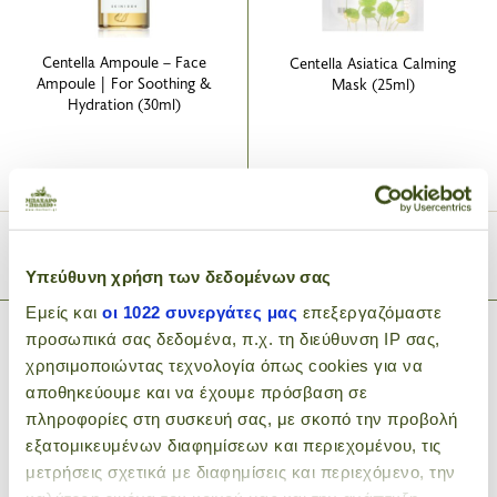
Centella Ampoule – Face
Centella Asiatica Calming
Ampoule | For Soothing &
Mask (25ml)
Hydration (30ml)
8
3
.90€
.20€
ADD TO CART
ADD TO CART
Υπεύθυνη χρήση των δεδομένων σας
Εμείς και
οι 1022 συνεργάτες μας
επεξεργαζόμαστε
προσωπικά σας δεδομένα, π.χ. τη διεύθυνση IP σας,
χρησιμοποιώντας τεχνολογία όπως cookies για να
αποθηκεύουμε και να έχουμε πρόσβαση σε
πληροφορίες στη συσκευή σας, με σκοπό την προβολή
εξατομικευμένων διαφημίσεων και περιεχομένου, τις
μετρήσεις σχετικά με διαφημίσεις και περιεχόμενο, την