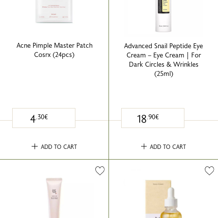
Acne Pimple Master Patch
Advanced Snail Peptide Eye
Cosrx (24pcs)
Cream – Eye Cream | For
Dark Circles & Wrinkles
(25ml)
4
18
.30€
.90€
ADD TO CART
ADD TO CART