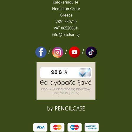
Kalokerinou 141
Heraklion Crete
Greece
2810 330740
VAT 065200611
info@bachari.gr
/
/
/
by PENCILCASE