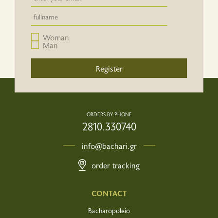
Newsletter email input field
Woman
Man
Register
ORDERS BY PHONE
2810.330740
info@bachari.gr
order tracking
CONTACT
Bacharopoleio