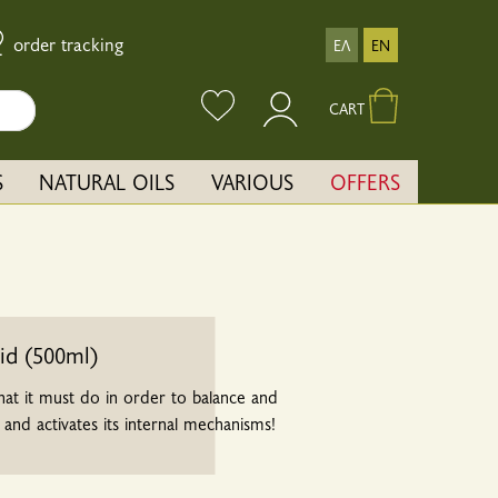
order tracking
ΕΛ
EN
CART
S
NATURAL OILS
VARIOUS
OFFERS
uid (500ml)
at it must do in order to balance and
y and activates its internal mechanisms!