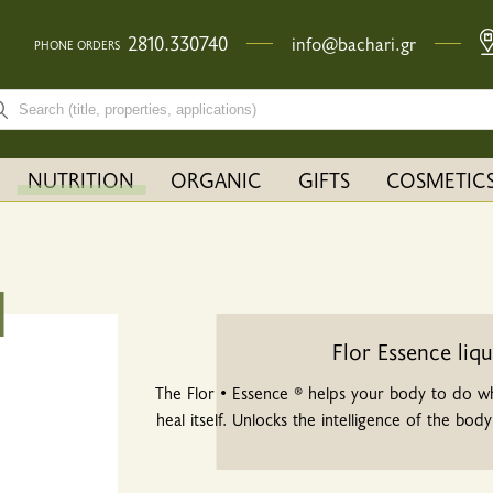
2810.330740
info@bachari.gr
PHONE ORDERS
rch bar input field
NUTRITION
ORGANIC
GIFTS
COSMETIC
Flor Essence liq
The Flor • Essence ® helps your body to do wh
heal itself. Unlocks the intelligence of the bod