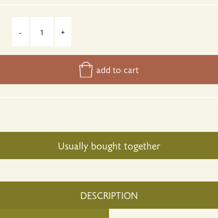
-
+
add to cart
Usually bought together
DESCRIPTION