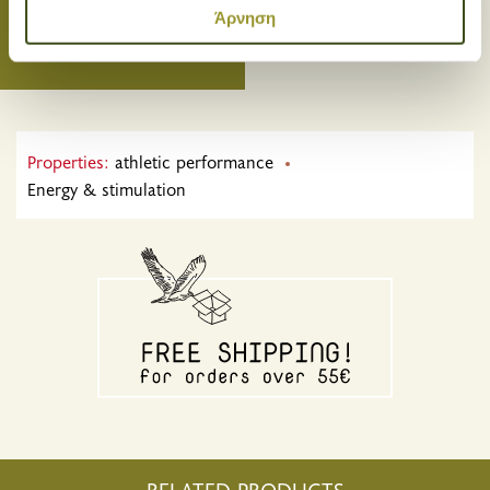
κοινωνικών μέσων και την ανάλυση της
Άρνηση
επισκεψιμότητάς μας. Επιπλέον, μοιραζόμαστε
πληροφορίες που αφορούν τον τρόπο που
χρησιμοποιείτε τον ιστότοπό μας με συνεργάτες
κοινωνικών μέσων, διαφήμισης και αναλύσεων, οι
οποίοι ενδεχομένως να τις συνδυάσουν με άλλες
Properties:
athletic performance
πληροφορίες που τους έχετε παραχωρήσει ή τις οποίες
Energy & stimulation
έχουν συλλέξει σε σχέση με την από μέρους σας χρήση
των υπηρεσιών τους.
RELATED PRODUCTS