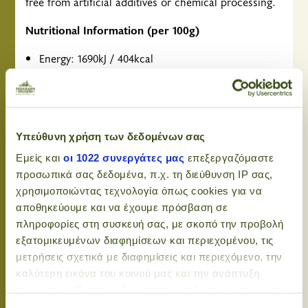
free from artificial additives or chemical processing.
Nutritional Information (per 100g)
Energy: 1690kJ / 404kcal
Fat: 6g (saturated 4g)
Carbohydrates: 6.5g (of which sugars 6.5g)
Υπεύθυνη χρήση των δεδομένων σας
Protein: 81g
Εμείς και
οι 1022 συνεργάτες μας
επεξεργαζόμαστε
Salt: 0.5g
προσωπικά σας δεδομένα, π.χ. τη διεύθυνση IP σας,
χρησιμοποιώντας τεχνολογία όπως cookies για να
Amino Acid Content (per 100g)
αποθηκεύουμε και να έχουμε πρόσβαση σε
πληροφορίες στη συσκευή σας, με σκοπό την προβολή
BCAAs: Leucine 8.1g, Isoleucine 5.1g, Valine 5.1g
εξατομικευμένων διαφημίσεων και περιεχομένου, τις
Glutamic Acid: 13.6g
μετρήσεις σχετικά με διαφημίσεις και περιεχόμενο, την
καλύτερη εικόνα του κοινού μας και την ανάπτυξη
Other essential aminos: Lysine 7g, Threonine 6.3g,
προϊόντων. Έχετε τη δυνατότητα επιλογής ως προς το
Alanine 3.9g, etc.
ποιος χρησιμοποιεί τα δεδομένα σας και για ποιους