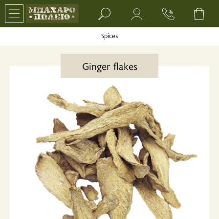
Search bar input field
Spices
Ginger flakes