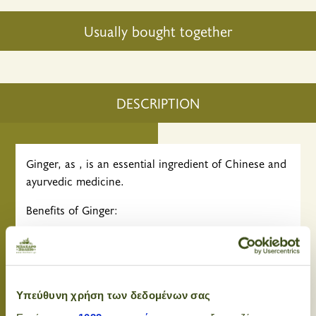
Usually bought together
DESCRIPTION
Ginger, as , is an essential ingredient of Chinese and
ayurvedic medicine.
Benefits of Ginger:
It has been used in Chinese Medicine for thousands
of years and is said to help:
Soothe digestive disturbances
Υπεύθυνη χρήση των δεδομένων σας
Alleviate nausea (great in early pregnancy)