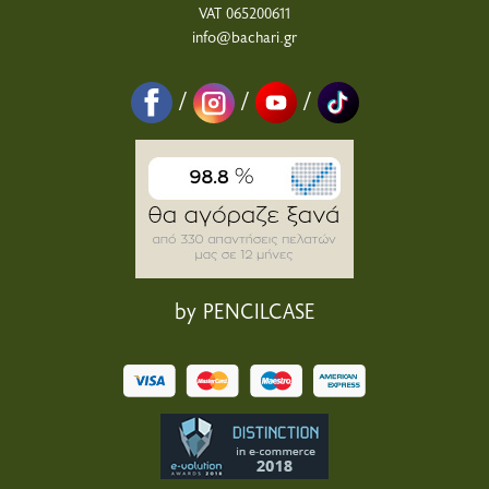
VAT 065200611
info@bachari.gr
/
/
/
by PENCILCASE