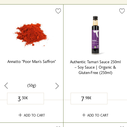
Annatto ''Poor Man's Saffron''
Authentic Tamari Sauce 250ml
– Soy Sauce | Organic &
Gluten-Free (250ml)
(50g)
3
7
.30€
.98€
ADD TO CART
ADD TO CART