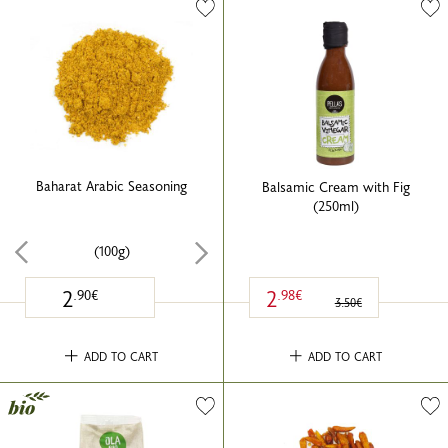
Baharat Arabic Seasoning
Balsamic Cream with Fig
(250ml)
(100g)
2
2
.90€
.98€
3.50€
ADD TO CART
ADD TO CART