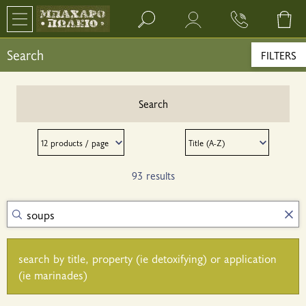
Search bar input field
Search
FILTERS
Search
93 results
search by title, property (ie detoxifying) or application
(ie marinades)