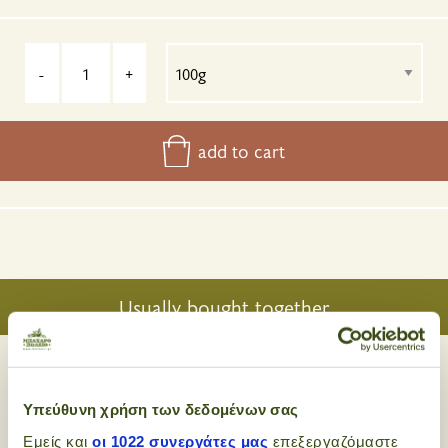
-
+
add to cart
Usually bought together
Υπεύθυνη χρήση των δεδομένων σας
Properties:
slimming
Good blood circulation
Εμείς και
οι 1022 συνεργάτες μας
επεξεργαζόμαστε
Digestion / digestive system