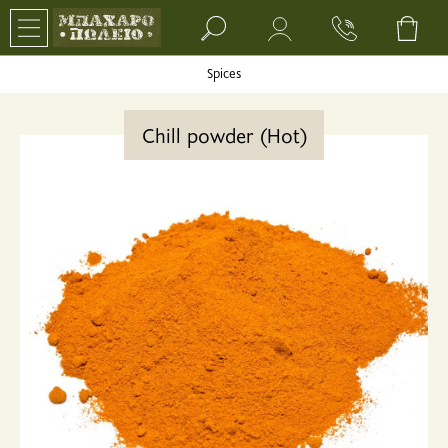
Search bar input field
Spices
Chill powder (Hot)