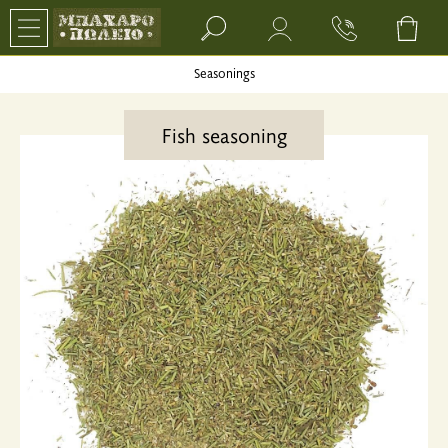
Search bar input field
Seasonings
Fish seasoning