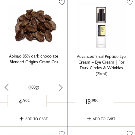
Abinao 85% dark chocolate
Advanced Snail Peptide Eye
Blended Origins Grand Cru
Cream – Eye Cream | For
Dark Circles & Wrinkles
(25ml)
(100g)
4
18
.90€
.90€
ADD TO CART
ADD TO CART