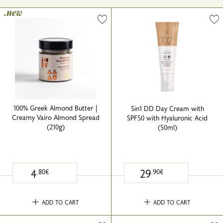
.new
100% Greek Almond Butter |
5in1 DD Day Cream with
Creamy Vairo Almond Spread
SPF50 with Hyaluronic Acid
(210g)
(50ml)
4
29
.80€
.90€
ADD TO CART
ADD TO CART