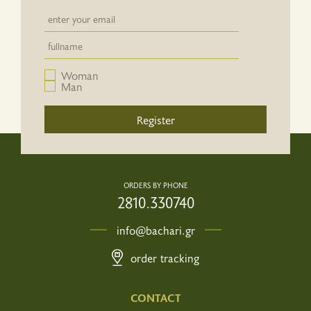
Newsletter email input field
Newsletter email input field
Woman
Man
Register
ORDERS BY PHONE
2810.330740
info@bachari.gr
order tracking
CONTACT