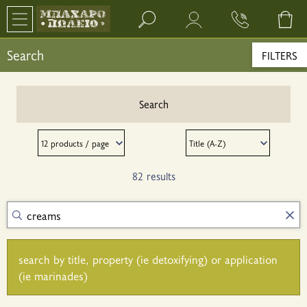
Search bar input field
Search
FILTERS
Search
82 results
search by title, property (ie detoxifying) or application
(ie marinades)