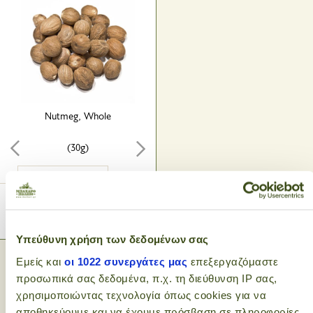
Nutmeg, Whole
(30g)
1
.80€
ADD TO CART
Υπεύθυνη χρήση των δεδομένων σας
Εμείς και
οι 1022 συνεργάτες μας
επεξεργαζόμαστε
«
‹
1
›
»
προσωπικά σας δεδομένα, π.χ. τη διεύθυνση IP σας,
χρησιμοποιώντας τεχνολογία όπως cookies για να
αποθηκεύουμε και να έχουμε πρόσβαση σε πληροφορίες