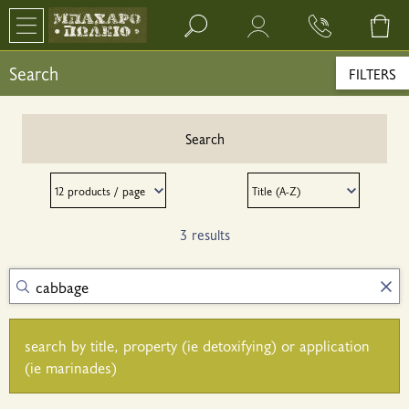
Search bar input field
Search
FILTERS
Search
3 results
search by title, property (ie detoxifying) or application
(ie marinades)