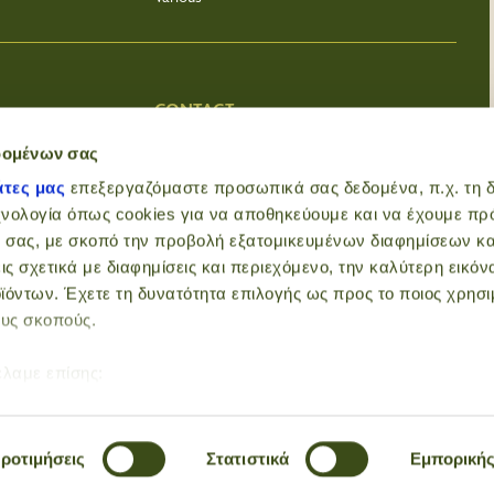
CONTACT
Bacharopoleio
δομένων σας
Kalokerinou 141
άτες μας
επεξεργαζόμαστε προσωπικά σας δεδομένα, π.χ. τη δ
Heraklion Crete
χνολογία όπως cookies για να αποθηκεύουμε και να έχουμε π
Greece
 σας, με σκοπό την προβολή εξατομικευμένων διαφημίσεων κα
2810 330740
ις σχετικά με διαφημίσεις και περιεχόμενο, την καλύτερη εικόν
VAT 065200611
info@bachari.gr
ϊόντων. Έχετε τη δυνατότητα επιλογής ως προς το ποιος χρησι
ους σκοπούς.
έλαμε επίσης:
ροφορίες σχετικά με τη γεωγραφική σας τοποθεσία, οι οποίες
όσταση μερικών μέτρων
 τη συσκευή σας σαρώνοντας ενεργά για συγκεκριμένα χαρακ
ροτιμήσεις
Στατιστικά
Εμπορική
α)