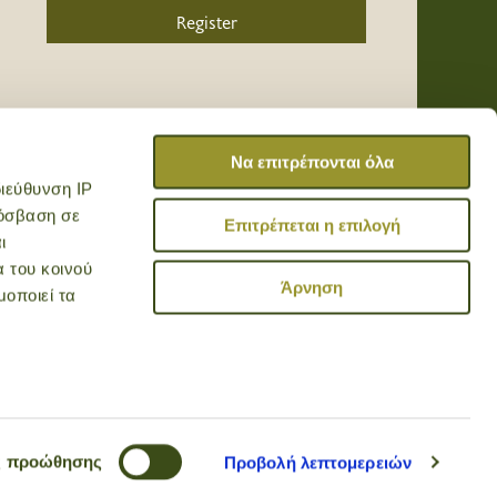
Register
/
/
/
Να επιτρέπονται όλα
ιεύθυνση IP
ρόσβαση σε
Επιτρέπεται η επιλογή
ι
α του κοινού
Άρνηση
μοποιεί τα
by PENCILCASE
 μπορεί να
τηριστικά
ς προώθησης
Προβολή λεπτομερειών