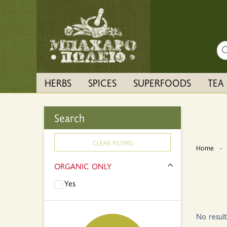
Sea
HERBS
SPICES
SUPERFOODS
TEA
Search
CLEAR FILTERS
Home
ORGANIC ONLY
Yes
No resul