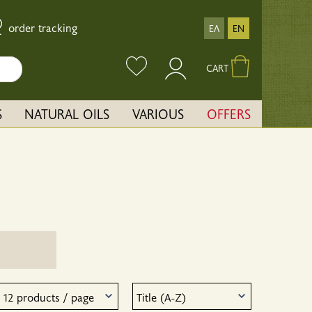
order tracking
ΕΛ
EN
CART
S
NATURAL OILS
VARIOUS
OFFERS