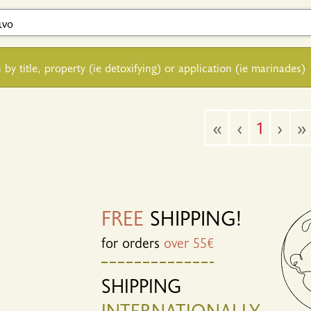
 by title, property (ie detoxifying) or application (ie marinades)
«
‹
1
›
»
FREE
SHIPPING!
for orders
over 55€
SHIPPING
INTERNATIONALLY