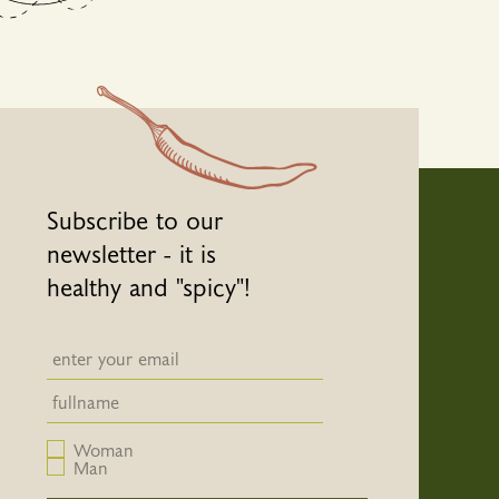
Subscribe to our
newsletter - it is
healthy and "spicy"!
Newsletter email input field
Newsletter email input field
Woman
Man