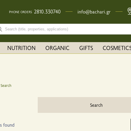
2810.330740
info@bachari.gr
PHONE ORDERS
rch bar input field
NUTRITION
ORGANIC
GIFTS
COSMETIC
Search
Search
ts found