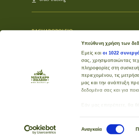
BACHAROPOLEIO
Wholesale
Υπεύθυνη χρήση των δε
About Us
Εμείς και
οι 1022 συνεργ
Nutritions
σας, χρησιμοποιώντας τε
Tips
πληροφορίες στη συσκευή
Recipes
περιεχομένου, τις μετρήσε
Contact
Terms of Use
μας και την ανάπτυξη προ
Privacy Policy
δεδομένα σας και για ποι
Contact
Εάν μας επιτρέπετε, θα θ
Να συλλέξουμε πλη
είναι ακριβείς σε απ
Επιλογή
Να αναγνωρίσουμε
Αναγκαία
Π
συγκατάθεσης
(δακτυλικό αποτύπωμ