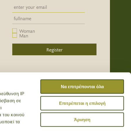
Newsletter email input field
Newsletter email input field
Woman
Man
Register
/
/
/
Να επιτρέπονται όλα
ιεύθυνση IP
ρόσβαση σε
Επιτρέπεται η επιλογή
ι
α του κοινού
Άρνηση
μοποιεί τα