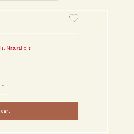
ls
,
Natural oils
 cart