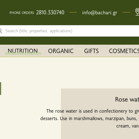
2810.330740
info@bachari.gr
PHONE ORDERS
rch bar input field
NUTRITION
ORGANIC
GIFTS
COSMETIC
Rose wa
The rose water is used in confectionery to g
desserts. Use in marshmallows, marzipan, buns, 
cream, vani