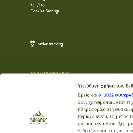
Sign/Login
Cookies Settings
order tracking
BACHAROPOLEIO
Wholesale
Υπεύθυνη χρήση των δε
About Us
Εμείς και
οι 1022 συνεργ
Nutritions
σας, χρησιμοποιώντας τε
Tips
πληροφορίες στη συσκευή
Recipes
περιεχομένου, τις μετρήσε
Contact
Terms of Use
μας και την ανάπτυξη προ
Privacy Policy
δεδομένα σας και για ποι