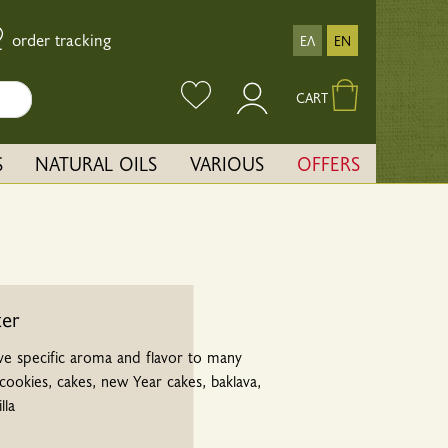
order tracking
ΕΛ
EN
CART
S
NATURAL OILS
VARIOUS
OFFERS
ter
ive specific aroma and flavor to many
cookies, cakes, new Year cakes, baklava,
lla