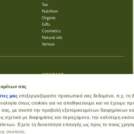
Tea
Nutrition
Organic
Gifts
Cosmetics
Natural oils
Various
CONTACT
Bacharopoleio
δομένων σας
Kalokerinou 141
άτες μας
επεξεργαζόμαστε προσωπικά σας δεδομένα, π.χ. τη δ
Heraklion Crete
χνολογία όπως cookies για να αποθηκεύουμε και να έχουμε π
Greece
 σας, με σκοπό την προβολή εξατομικευμένων διαφημίσεων κα
2810 330740
ις σχετικά με διαφημίσεις και περιεχόμενο, την καλύτερη εικόν
VAT 065200611
info@bachari.gr
ϊόντων. Έχετε τη δυνατότητα επιλογής ως προς το ποιος χρησι
ους σκοπούς.