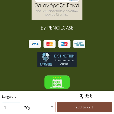
by PENCILCASE
3
.95€
Lungwort
add to cart