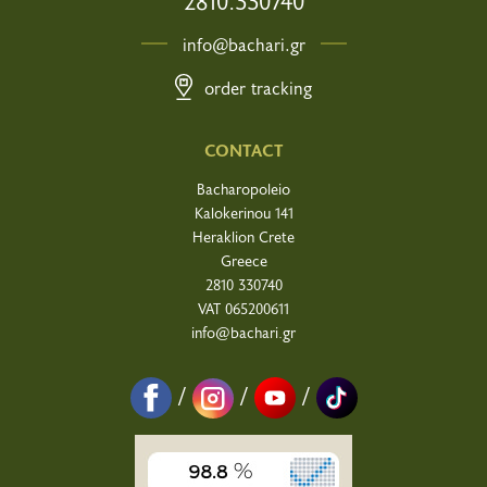
2810.330740
info@bachari.gr
order tracking
CONTACT
Bacharopoleio
Kalokerinou 141
Heraklion Crete
Greece
2810 330740
VAT 065200611
info@bachari.gr
/
/
/