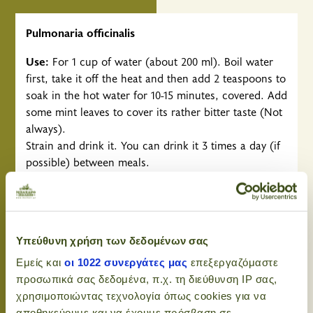
Pulmonaria officinalis
Use:
For 1 cup of water (about 200 ml). Boil water
first, take it off the heat and then add 2 teaspoons to
soak in the hot water for 10-15 minutes, covered. Add
some mint leaves to cover its rather bitter taste (Not
always).
Strain and drink it. You can drink it 3 times a day (if
possible) between meals.
To increase the antitussive effect and gain
effectiveness, add a spoonful of honey to your
infusion
Υπεύθυνη χρήση των δεδομένων σας
It relieves the discomforts of the respiratory tract as
Εμείς και
οι 1022 συνεργάτες μας
επεξεργαζόμαστε
well as the gastrointestinal and urinary systems. It
προσωπικά σας δεδομένα, π.χ. τη διεύθυνση IP σας,
has a particularly high content of mucilaginous
χρησιμοποιώντας τεχνολογία όπως cookies για να
polysaccharides and tannins and has an expectorant
αποθηκεύουμε και να έχουμε πρόσβαση σε