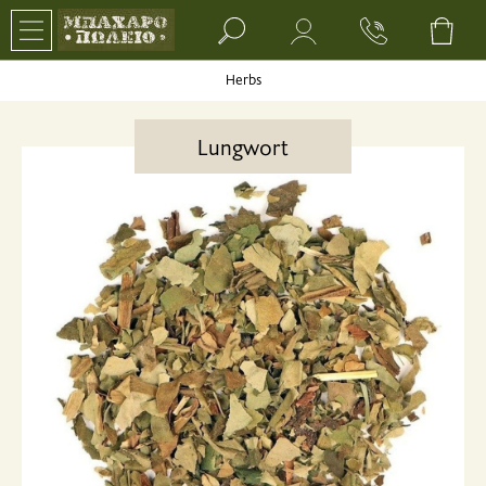
Search bar input field
Herbs
Lungwort