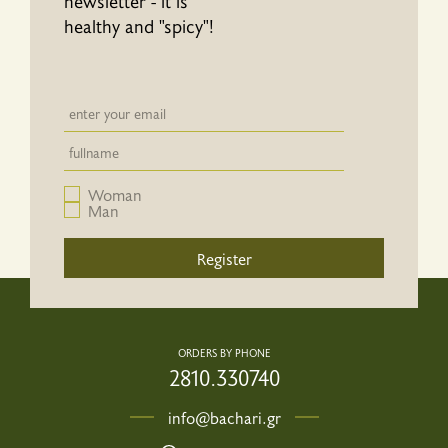
newsletter - it is
healthy and "spicy"!
Newsletter email input field
Newsletter email input field
Woman
Man
Register
ORDERS BY PHONE
2810.330740
info@bachari.gr