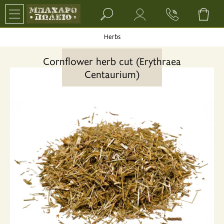
Search bar input field
Herbs
Cornflower herb cut (Erythraea
Centaurium)