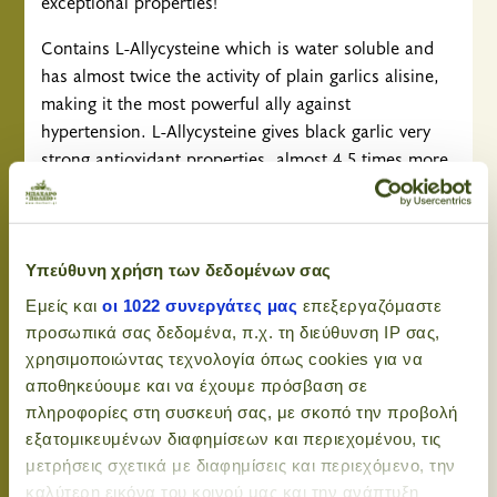
exceptional properties!
Contains L-Allycysteine ​​which is water soluble and
has almost twice the activity of plain garlics alisine,
making it the most powerful ally against
hypertension. L-Allycysteine ​​gives black garlic very
strong antioxidant properties, almost 4.5 times more
than plain garlic, with measurable results in the
TEAC scale, strengthening our body against
infections. It also drastically reduces levels of
endogenous peroxidation. These results are derived
Υπεύθυνη χρήση των δεδομένων σας
from a study by the Korean Nutrition Society, which
Εμείς και
οι 1022 συνεργάτες μας
επεξεργαζόμαστε
dates back to 2009.
προσωπικά σας δεδομένα, π.χ. τη διεύθυνση IP σας,
χρησιμοποιώντας τεχνολογία όπως cookies για να
Other laboratory studies confirm their antimicrobial,
αποθηκεύουμε και να έχουμε πρόσβαση σε
antibiotic, anti-inflammatory, antifungal and anti-
πληροφορίες στη συσκευή σας, με σκοπό την προβολή
cancer properties, providing them to cancer cells
εξατομικευμένων διαφημίσεων και περιεχομένου, τις
cause inhibition of proliferation by influencing cell
μετρήσεις σχετικά με διαφημίσεις και περιεχόμενο, την
cycle modulation and causing their apoptosis. The
καλύτερη εικόνα του κοινού μας και την ανάπτυξη