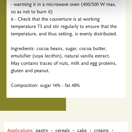
χρησιμοποιείτε τον ιστότοπό μας με συνεργάτες
- warming it in a microwave oven (400/500 W max,
κοινωνικών μέσων, διαφήμισης και αναλύσεων, οι
so as not to burn it)
οποίοι ενδεχομένως να τις συνδυάσουν με άλλες
6 - Check that the couverture is at working
πληροφορίες που τους έχετε παραχωρήσει ή τις οποίες
temperature T3 and stir regularly to ensure that the
έχουν συλλέξει σε σχέση με την από μέρους σας χρήση
temperature, and thus setting, is evenly distributed.
των υπηρεσιών τους.
Ingredients: cocoa beans, sugar, cocoa butter,
emulsifier (soya lecithin), natural vanilla extract.
May contains traces of nuts, milk and egg proteins,
gluten and peanut.
Composition: sugar 14% - fat 48%
Applications:
pastry
cereals
cake
creams