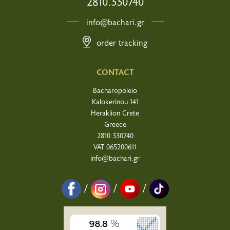
2810.330740
info@bachari.gr
order tracking
CONTACT
Bacharopoleio
Kalokerinou 141
Heraklion Crete
Greece
2810 330740
VAT 065200611
info@bachari.gr
/
/
/