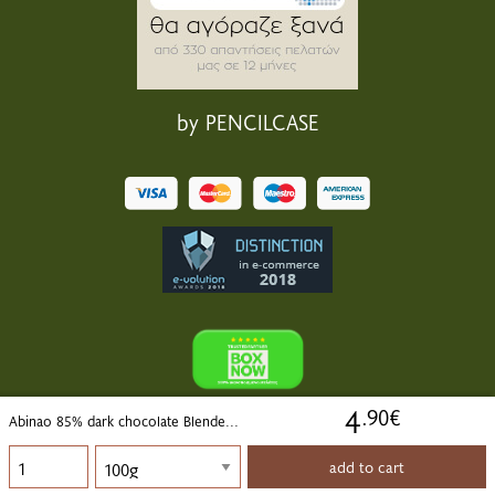
by PENCILCASE
4
.90€
Abinao 85% dark chocolate Blended Origins Grand Cru
add to cart