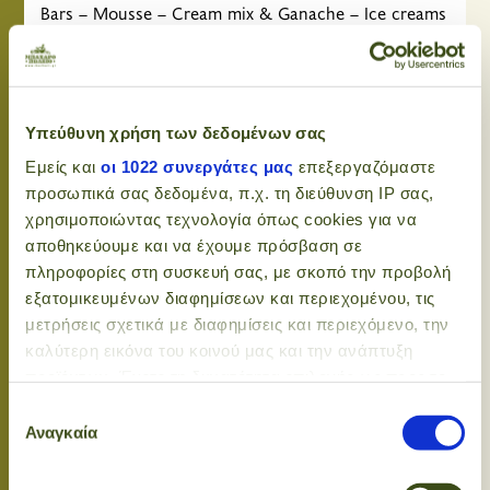
Bars – Mousse – Cream mix & Ganache – Ice creams
& sorbets
Pairings
Date – Pear – Prune – Coffee – Pepper – Vanilla
Υπεύθυνη χρήση των δεδομένων σας
Εμείς και
οι 1022 συνεργάτες μας
επεξεργαζόμαστε
Applications:
προσωπικά σας δεδομένα, π.χ. τη διεύθυνση IP σας,
- Ganache chocolate: yes
χρησιμοποιώντας τεχνολογία όπως cookies για να
- Coating: no
αποθηκεύουμε και να έχουμε πρόσβαση σε
- Molding: no
πληροφορίες στη συσκευή σας, με σκοπό την προβολή
- Ganache patisserie: yes
εξατομικευμένων διαφημίσεων και περιεχομένου, τις
- Mousse: yes
μετρήσεις σχετικά με διαφημίσεις και περιεχόμενο, την
- Sauce: yes
καλύτερη εικόνα του κοινού μας και την ανάπτυξη
- Ice cream and sorbets: yes
προϊόντων. Έχετε τη δυνατότητα επιλογής ως προς το
- Chocolat drink: yes
ποιος χρησιμοποιεί τα δεδομένα σας και για ποιους
Επιλογή
- Decoration: yes
σκοπούς.
Αναγκαία
συγκατάθεσης
- Glaze: yes
- Cream: yes
Εάν μας επιτρέπετε, θα θέλαμε επίσης: