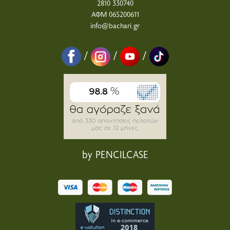
2810 330740
ΑΦΜ 065200611
info@bachari.gr
/
/
/
by PENCILCASE