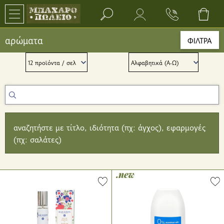
Search bar input field
αρώματα
ΦΙΛΤΡΑ
αναζητήστε με τίτλο, ιδιότητα (πχ: άγχος), εφαρμογές
(πχ: σαλάτες)
.new