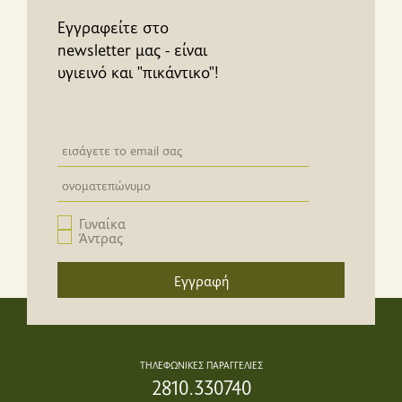
Εγγραφείτε στο
newsletter μας - είναι
υγιεινό και "πικάντικο"!
Newsletter email input field
Newsletter email input field
Γυναίκα
Άντρας
Εγγραφή
ΤΗΛΕΦΩΝΙΚΕΣ ΠΑΡΑΓΓΕΛΙΕΣ
2810.330740