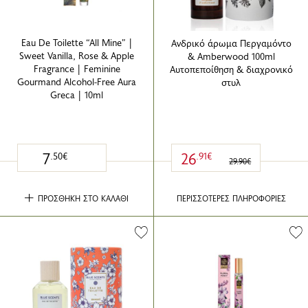
Eau De Toilette “All Mine” |
Ανδρικό άρωμα Περγαμόντο
Sweet Vanilla, Rose & Apple
& Amberwood 100ml
Fragrance | Feminine
Αυτοπεποίθηση & διαχρονικό
Gourmand Alcohol-Free Aura
στυλ
Greca | 10ml
7
26
.50€
.91€
29.90€
ΠΡΟΣΘΗΚΗ ΣΤΟ ΚΑΛΑΘΙ
ΠΕΡΙΣΣΟΤΕΡΕΣ ΠΛΗΡΟΦΟΡΙΕΣ