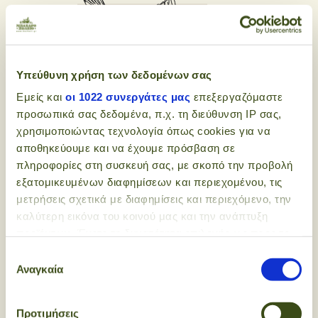
Υπεύθυνη χρήση των δεδομένων σας
Εμείς και
οι 1022 συνεργάτες μας
επεξεργαζόμαστε
δωρεάν
προσωπικά σας δεδομένα, π.χ. τη διεύθυνση IP σας,
χρησιμοποιώντας τεχνολογία όπως cookies για να
αποστολές
αποθηκεύουμε και να έχουμε πρόσβαση σε
πληροφορίες στη συσκευή σας, με σκοπό την προβολή
με αγορές
35€ κι άνω
στην
εξατομικευμένων διαφημίσεων και περιεχομένου, τις
πόλη του Ηρακλείου με
μετρήσεις σχετικά με διαφημίσεις και περιεχόμενο, την
αγορές
55€ κι άνω
σε όλη
καλύτερη εικόνα του κοινού μας και την ανάπτυξη
την Ελλάδα
προϊόντων. Έχετε τη δυνατότητα επιλογής ως προς το
ποιος χρησιμοποιεί τα δεδομένα σας και για ποιους
Επιλογή
σκοπούς.
Αναγκαία
συγκατάθεσης
Εάν μας επιτρέπετε, θα θέλαμε επίσης:
Προτιμήσεις