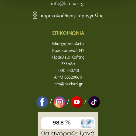
info@bachari.gr
κοινωνικών μέσων, διαφήμισης και αναλύσεων, οι
οποίοι ενδεχομένως να τις συνδυάσουν με άλλες
παρακολούθηση παραγγελίας
πληροφορίες που τους έχετε παραχωρήσει ή τις οποίες
έχουν συλλέξει σε σχέση με την από μέρους σας χρήση
ΕΠΙΚΟΙΝΩΝΙΑ
των υπηρεσιών τους.
Μπαχαροπωλείο
Καλοκαιρινού 141
Ηράκλειο Κρήτης
Ελλάδα
2810 330740
ΑΦΜ 065200611
info@bachari.gr
/
/
/