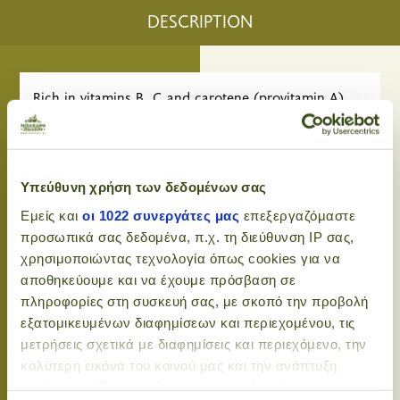
DESCRIPTION
Rich in vitamins B, C and carotene (provitamin A),
and minerals such as iron, potassium, magnesium
and calcium.
It is the main ingredient for the famous sauce
Υπεύθυνη χρήση των δεδομένων σας
horseradish. However, aside from the spiciness of
Εμείς και
οι 1022 συνεργάτες μας
επεξεργαζόμαστε
the horseradish it is suitable to preserve meat and
προσωπικά σας δεδομένα, π.χ. τη διεύθυνση IP σας,
fish thanks to bacteriostatic and antiseptic
χρησιμοποιώντας τεχνολογία όπως cookies για να
properties.
αποθηκεύουμε και να έχουμε πρόσβαση σε
πληροφορίες στη συσκευή σας, με σκοπό την προβολή
In Japan, horseradish has progressively replace the
εξατομικευμένων διαφημίσεων και περιεχομένου, τις
plant wasabi the namesake sauce because of its
μετρήσεις σχετικά με διαφημίσεις και περιεχόμενο, την
rarity.
καλύτερη εικόνα του κοινού μας και την ανάπτυξη
προϊόντων. Έχετε τη δυνατότητα επιλογής ως προς το