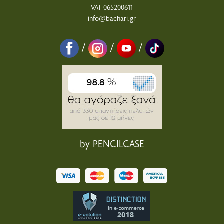
VAT 065200611
info@bachari.gr
/
/
/
by PENCILCASE