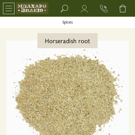
Search bar input field
Spices
Horseradish root