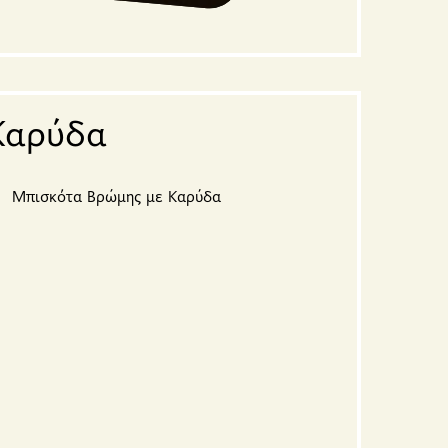
Καρύδα
Μπισκότα Βρώμης με Καρύδα