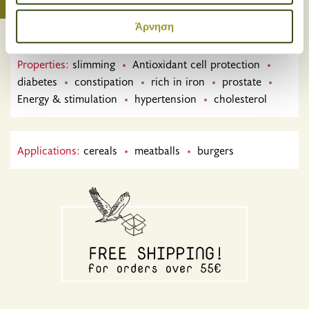
περιεχομένου και διαφημίσεων, την παροχή λειτουργιών
κοινωνικών μέσων και την ανάλυση της
Άρνηση
επισκεψιμότητάς μας. Επιπλέον, μοιραζόμαστε
πληροφορίες που αφορούν τον τρόπο που
Properties:
slimming
Antioxidant cell protection
χρησιμοποιείτε τον ιστότοπό μας με συνεργάτες
diabetes
constipation
rich in iron
prostate
κοινωνικών μέσων, διαφήμισης και αναλύσεων, οι
Energy & stimulation
hypertension
cholesterol
οποίοι ενδεχομένως να τις συνδυάσουν με άλλες
πληροφορίες που τους έχετε παραχωρήσει ή τις οποίες
έχουν συλλέξει σε σχέση με την από μέρους σας χρήση
Applications:
cereals
meatballs
burgers
των υπηρεσιών τους.