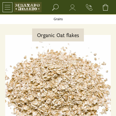
Search bar input field
Grains
Organic Oat flakes