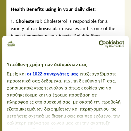
Health Benefits using in your daily diet:
1. Cholesterol:
Cholesterol is responsible for a
variety of cardiovascular diseases and is one of the
biggest enemies of our hearts. Soluble fiber
containing abundant flakes oats, have the capacity to
bind and remove bad cholesterol, without lowering
levels of good
Υπεύθυνη χρήση των δεδομένων σας
2. Cancer:
Oat flakes, like other cereals and
Εμείς και
οι 1022 συνεργάτες μας
επεξεργαζόμαστε
vegetables contain a number of phytochemical
προσωπικά σας δεδομένα, π.χ. τη διεύθυνση IP σας,
substances. Many phytochemicals are known to help
χρησιμοποιώντας τεχνολογία όπως cookies για να
reduce the risk of cancer. Also, the high fiber
αποθηκεύουμε και να έχουμε πρόσβαση σε
consumption is directly linked to reducing the risk of
πληροφορίες στη συσκευή σας, με σκοπό την προβολή
cancer related to hormonal disorders, such as
εξατομικευμένων διαφημίσεων και περιεχομένου, τις
cancer of the breast, ovary, uterus, and prostate
μετρήσεις σχετικά με διαφημίσεις και περιεχόμενο, την
cancer in men.
καλύτερη εικόνα του κοινού μας και την ανάπτυξη
προϊόντων. Έχετε τη δυνατότητα επιλογής ως προς το