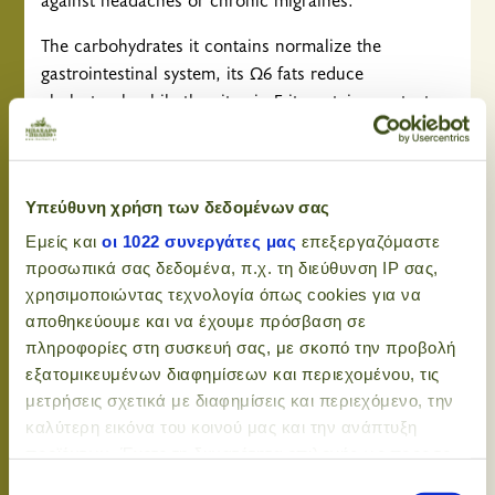
The carbohydrates it contains normalize the
gastrointestinal system, its Ω6 fats reduce
cholesterol, while the vitamin E it contains protects
the body from aging. Also, in research that has been
carried out, it was found that tahini has an anti-
cancer effect while it may have an inhibitory effect
Υπεύθυνη χρήση των δεδομένων σας
on Alzheimer's, heart diseases, cataracts and
diabetes.
Εμείς και
οι 1022 συνεργάτες μας
επεξεργαζόμαστε
προσωπικά σας δεδομένα, π.χ. τη διεύθυνση IP σας,
Properties:
χρησιμοποιώντας τεχνολογία όπως cookies για να
αποθηκεύουμε και να έχουμε πρόσβαση σε
It contributes to the protection of our body from
πληροφορίες στη συσκευή σας, με σκοπό την προβολή
oxidizing agents, which are responsible for a number
εξατομικευμένων διαφημίσεων και περιεχομένου, τις
of health problems, such as cardiovascular diseases,
μετρήσεις σχετικά με διαφημίσεις και περιεχόμενο, την
diabetes and various forms of cancer.
καλύτερη εικόνα του κοινού μας και την ανάπτυξη
προϊόντων. Έχετε τη δυνατότητα επιλογής ως προς το
~ Fights the creation of free radicals, which are
ποιος χρησιμοποιεί τα δεδομένα σας και για ποιους
related to the aging of the body's cells
Επιλογή