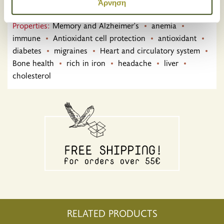
κοινωνικών μέσων και την ανάλυση της
Άρνηση
επισκεψιμότητάς μας. Επιπλέον, μοιραζόμαστε
Properties:
Memory and Alzheimer's
anemia
πληροφορίες που αφορούν τον τρόπο που
immune
Antioxidant cell protection
antioxidant
χρησιμοποιείτε τον ιστότοπό μας με συνεργάτες
diabetes
migraines
Heart and circulatory system
κοινωνικών μέσων, διαφήμισης και αναλύσεων, οι
οποίοι ενδεχομένως να τις συνδυάσουν με άλλες
Bone health
rich in iron
headache
liver
πληροφορίες που τους έχετε παραχωρήσει ή τις οποίες
cholesterol
έχουν συλλέξει σε σχέση με την από μέρους σας χρήση
των υπηρεσιών τους.
RELATED PRODUCTS