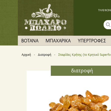
ΤΗΛΕΦΩΝΙ
Sear
ΒΟΤΑΝΑ
ΜΠΑΧΑΡΙΚΑ
ΥΠΕΡΤΡΟΦΕΣ
Αρχική
Διατροφή
Current:
Σταφίδες Κρήτης (το Kρητικό Superf
διατροφή