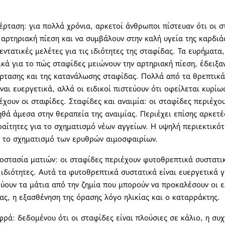
έρταση: για πολλά χρόνια, αρκετοί άνθρωποι πίστευαν ότι οι σ
 αρτηριακή πίεση και να συμβάλουν στην καλή υγεία της καρδιά
εντατικές μελέτες για τις ιδιότητες της σταφίδας. Τα ευρήματα,
κά για το πώς σταφίδες μειώνουν την αρτηριακή πίεση, έδειξαν
ρτασης και της κατανάλωσης σταφίδας. Πολλά από τα θρεπτικά
ίναι ευεργετικά, αλλά οι ειδικοί πιστεύουν ότι οφείλεται κυρί
έχουν οι σταφίδες. Σταφίδες και αναιμία: οι σταφίδες περιέχο
θά άμεσα στην θεραπεία της αναιμίας. Περιέχει επίσης αρκετέ
ραίτητες για το σχηματισμό νέων αγγείων. Η υψηλή περιεκτικό
ς το σχηματισμό των ερυθρών αιμοσφαιρίων.
οστασία ματιών: οι σταφίδες περιέχουν φυτοθρεπτικά συστατικ
 ιδιότητες. Αυτά τα φυτοθρεπτικά συστατικά είναι ευεργετικά γ
ουν τα μάτια από την ζημία που μπορούν να προκαλέσουν οι ε
ας, η εξασθένηση της όρασης λόγο ηλικίας και ο καταρράκτης.
φρά: δεδομένου ότι οι σταφίδες είναι πλούσιες σε κάλιο, η συ