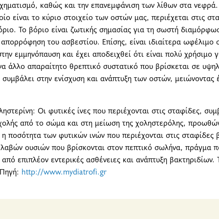
χηματισμό, καθώς και την επανεμφάνιση των λίθων στα νεφρά. 
οίο είναι το κύριο στοιχείο των οστών μας, περιέχεται στις σ
όριο. Το βόριο είναι ζωτικής σημασίας για τη σωστή διαμόρφω
απορρόφηση του ασβεστίου. Επίσης, είναι ιδιαίτερα ωφέλιμο 
ην εμμηνόπαυση και έχει αποδειχθεί ότι είναι πολύ χρήσιμο γ
ένα άλλο απαραίτητο θρεπτικό συστατικό που βρίσκεται σε υψηλ
 συμβάλει στην ενίσχυση και ανάπτυξη των οστών, μειώνοντας έ
ληστερίνη: Οι φυτικές ίνες που περιέχονται στις σταφίδες, συ
χολής από το σώμα και στη μείωση της χοληστερόλης, προωθών
, η ποσότητα των φυτικών ινών που περιέχονται στις σταφίδες
βλαβών ουσιών που βρίσκονται στον πεπτικό σωλήνα, πράγμα π
από επιπλέον εντερικές ασθένειες και ανάπτυξη βακτηριδίων. 
 Πηγή:
http://www.mydiatrofi.gr