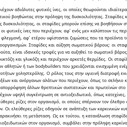
ιέχουν αδιάλυτες φυτικές ίνες, οι οποίες θεωρούνται ιδιαίτερ
ικού βοηθώντας στην πρόληψη της δυσκοιλιότητας. Σταφίδες κ
ς δυσκοιλιότητας, οι σταφίδες μπορούν επίσης να βοηθήσουν σ
ί οι φυτικές ίνες που περιέχουν, αφ’ ενός μεν καλύπτουν τις πε
φλεγμονή, αφ’ ετέρου υφίστανται ζυμώσεις που τα προϊόντα τ
οοργανισμών. Σταφίδες και αύξηση σωματικού βάρους: οι σταφ
ύτα, είναι ιδανικές τροφές για να αυξηθεί το σωματικό βάρος
υκτόζη και γλυκόζη και περιέχουν αρκετές θερμίδες. Οι σταφί
ν αθλητών ή των bodybuilders που χρειάζονται ενισχυμένη ενέ
οτήτων χοληστερόλης. Ο ρόλος τους στην υγιεινή διατροφή εν
οξέων και ανόργανων αλάτων που περιέχουν, όπως το σελήνιο 
 απορρόφηση άλλων θρεπτικών συστατικών και πρωτεϊνών στο 
έχουν υψηλή συγκέντρωση σε αντιοξειδωτικά, όπως κατεχίνες, 
εύθερες ρίζες στον οργανισμό, οι οποίες σπέρνουν τον όλεθρ
ν. Οι ελεύθερες ρίζες οδηγούν σε ανάπτυξη των καρκινικών κυ
αρακινήσει τη μετάσταση. Ως εκ τούτου, η κατανάλωση σταφίδ
ιοξειδωτικών στον οργανισμό, συμβάλει στην πρόληψη καρκίνο