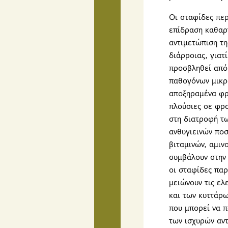
Οι σταφίδες περ
επίδραση καθαρτ
αντιμετώπιση τη
διάρροιας, γιατ
προσβληθεί από 
παθογόνων μικρ
αποξηραμένα φρο
πλούσιες σε φρο
στη διατροφή τω
ανθυγιεινών ποσ
βιταμινών, αμιν
συμβάλουν στην
οι σταφίδες παρ
μειώνουν τις ελ
και των κυττάρω
που μπορεί να π
των ισχυρών αντ