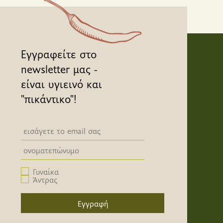
Εγγραφείτε στο
newsletter μας -
είναι υγιεινό και
"πικάντικο"!
Newsletter email input field
Newsletter email input field
Γυναίκα
Άντρας
Εγγραφή