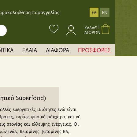
αρακολούθηση παραγγελίας
ΕΛ
EN
ΚΑΛΑΘΙ
ΑΓΟΡΩΝ
ΝΤΙΚΑ
ΕΛΑΙΑ
ΔΙΑΦΟΡΑ
ΠΡΟΣΦΟΡΕΣ
ητικό Superfood)
λλές ευεργετικές ιδιότητες ενώ είναι
θρακες, κυρίως φυσικά σάκχαρα, και γι’
ις ατονίας και έλλειψης ενέργειας. Οι
ών ινών, θειαμίνης, βιταμίνης B6,