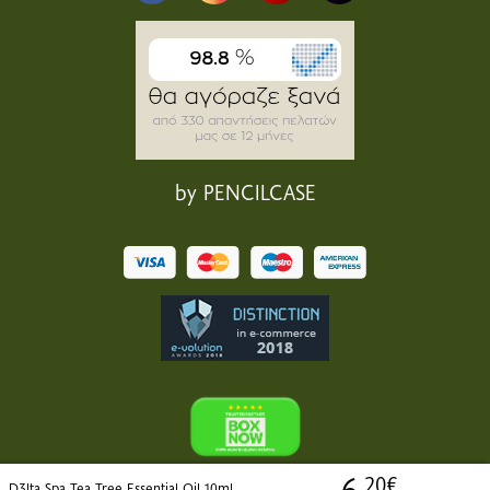
by PENCILCASE
6
.20€
D3lta Spa Tea Tree Essential Oil 10ml