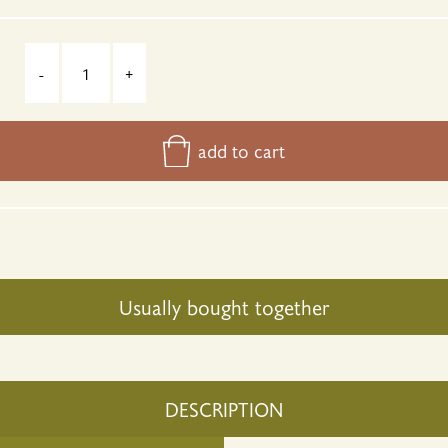
-
+
add to cart
Usually bought together
DESCRIPTION