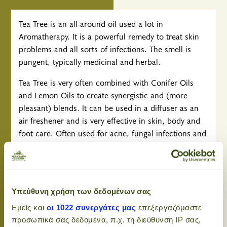
Tea Tree is an all-around oil used a lot in
Aromatherapy. It is a powerful remedy to treat skin
problems and all sorts of infections. The smell is
pungent, typically medicinal and herbal.
Tea Tree is very often combined with Conifer Oils
and Lemon Oils to create synergistic and (more
pleasant) blends. It can be used in a diffuser as an
air freshener and is very effective in skin, body and
foot care. Often used for acne, fungal infections and
candida.
Tips:
Treating fungal for sensitive areas:
When it comes
Υπεύθυνη χρήση των δεδομένων σας
to sensitive areas used undiluted. Drip 3 drops of
Εμείς και
οι 1022 συνεργάτες μας
επεξεργαζόμαστε
essential oil onto a cotton pad, baste it well with few
προσωπικά σας δεδομένα, π.χ. τη διεύθυνση IP σας,
drops of water and then spread each time you visit