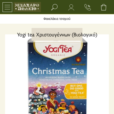
Search bar input field
Φακελάκια τσαγιού
Yogi tea Χριστουγέννων (Βιολογικό)