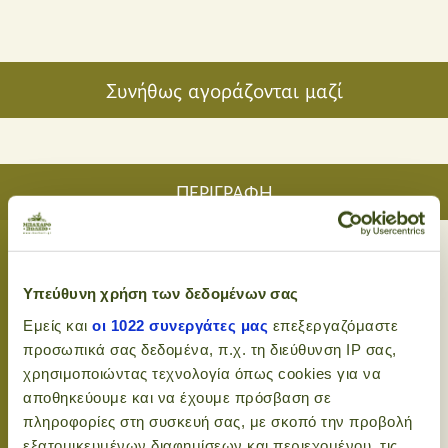
Συνήθως αγοράζονται μαζί
ΠΕΡΙΓΡΑΦΗ
Τίποτα δεν ζεσταίνει την καρδιά όσο ένα τέλειο
Υπεύθυνη χρήση των δεδομένων σας
χριστουγεννιάτικο φλιτζάνι Christmas Tea Yogi Tea.
Εμείς και
οι 1022 συνεργάτες μας
επεξεργαζόμαστε
Με ζεστές νότες και εξωτικά μπαχαρικά κάνοντας
προσωπικά σας δεδομένα, π.χ. τη διεύθυνση IP σας,
το, το ιδανικό τσάι για να μοιραστούν οικογένεια
χρησιμοποιώντας τεχνολογία όπως cookies για να
και φίλοι τις άγιες μέρες των Χριστουγέννων. Το
αποθηκεύουμε και να έχουμε πρόσβαση σε
Yogi Tea Χριστουγέννων περιέχει 17 φακελάκια με
πληροφορίες στη συσκευή σας, με σκοπό την προβολή
ειδικά επιλεγμένες γεύσεις για την περίοδο των
εξατομικευμένων διαφημίσεων και περιεχομένου, τις