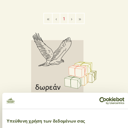
«
‹
1
›
»
δωρεάν
αποστολές
με αγορές
35€ κι άνω
στην
πόλη του Ηρακλείου με
αγορές
55€ κι άνω
σε όλη
Υπεύθυνη χρήση των δεδομένων σας
την Ελλάδα