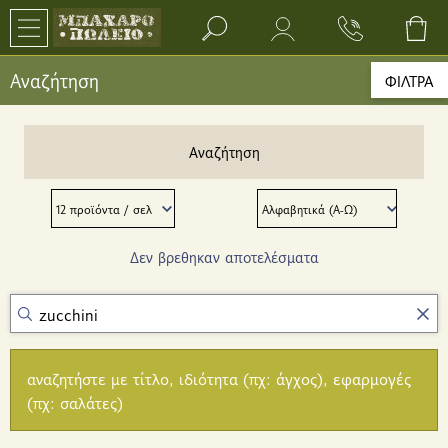
Search bar input field
Αναζήτηση
ΦΙΛΤΡΑ
Αναζήτηση
Δεν βρεθηκαν αποτελέσματα
αναζητήστε με τίτλο, ιδιότητα (πχ: άγχος), εφαρμογές
(πχ: σαλάτες)