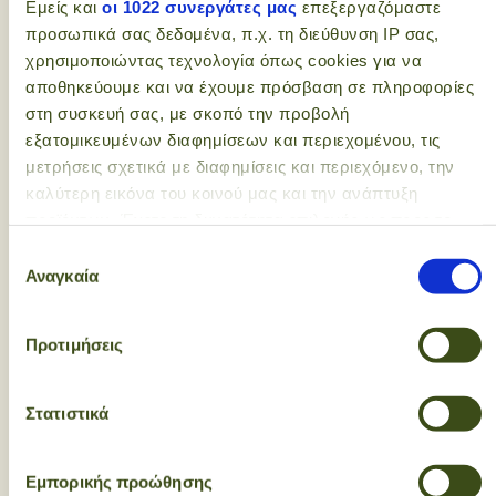
Εμείς και
οι 1022 συνεργάτες μας
επεξεργαζόμαστε
προσωπικά σας δεδομένα, π.χ. τη διεύθυνση IP σας,
χρησιμοποιώντας τεχνολογία όπως cookies για να
αποθηκεύουμε και να έχουμε πρόσβαση σε πληροφορίες
στη συσκευή σας, με σκοπό την προβολή
εξατομικευμένων διαφημίσεων και περιεχομένου, τις
Εγγραφείτε στο
μετρήσεις σχετικά με διαφημίσεις και περιεχόμενο, την
newsletter μας - είναι
καλύτερη εικόνα του κοινού μας και την ανάπτυξη
υγιεινό και "πικάντικο"!
προϊόντων. Έχετε τη δυνατότητα επιλογής ως προς το
ποιος χρησιμοποιεί τα δεδομένα σας και για ποιους
Επιλογή
σκοπούς.
Αναγκαία
συγκατάθεσης
Newsletter email input field
Εάν μας επιτρέπετε, θα θέλαμε επίσης:
Προτιμήσεις
Newsletter email input field
Να συλλέξουμε πληροφορίες σχετικά με τη
γεωγραφική σας τοποθεσία, οι οποίες μπορεί να είναι
Γυναίκα
ακριβείς σε απόσταση μερικών μέτρων
Στατιστικά
Άντρας
Να αναγνωρίσουμε τη συσκευή σας σαρώνοντας
ενεργά για συγκεκριμένα χαρακτηριστικά (δακτυλικό
Εγγραφή
Εμπορικής προώθησης
αποτύπωμα)