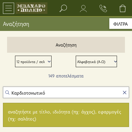
Search bar input field
Αναζήτηση
ΦΙΛΤΡΑ
Αναζήτηση
149 αποτελέσματα
αναζητήστε με τίτλο, ιδιότητα (πχ: άγχος), εφαρμογές
(πχ: σαλάτες)