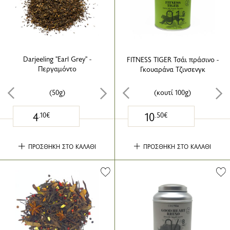
Darjeeling ''Earl Grey'' -
FITNESS TIGER Τσάι πράσινο -
Περγαμόντο
Γκουαράνα Τζινσενγκ
(50g)
(κουτί 100g)
4
10
.10€
.50€
ΠΡΟΣΘΗΚΗ ΣΤΟ ΚΑΛΑΘΙ
ΠΡΟΣΘΗΚΗ ΣΤΟ ΚΑΛΑΘΙ