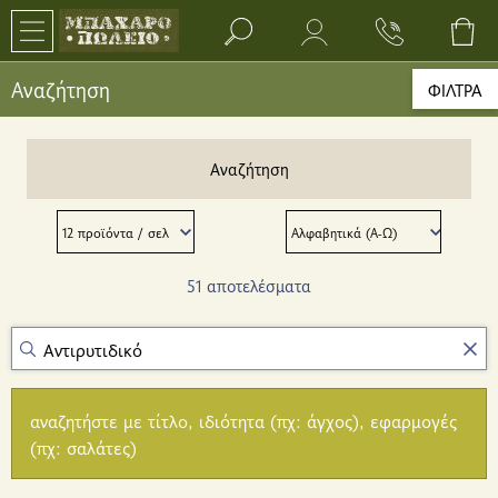
Search bar input field
Αναζήτηση
ΦΙΛΤΡΑ
Αναζήτηση
51 αποτελέσματα
αναζητήστε με τίτλο, ιδιότητα (πχ: άγχος), εφαρμογές
(πχ: σαλάτες)