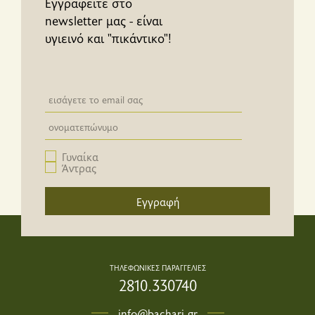
Εγγραφείτε στο
newsletter μας - είναι
υγιεινό και "πικάντικο"!
Newsletter email input field
Newsletter email input field
Γυναίκα
Άντρας
Εγγραφή
ΤΗΛΕΦΩΝΙΚΕΣ ΠΑΡΑΓΓΕΛΙΕΣ
2810.330740
info@bachari.gr