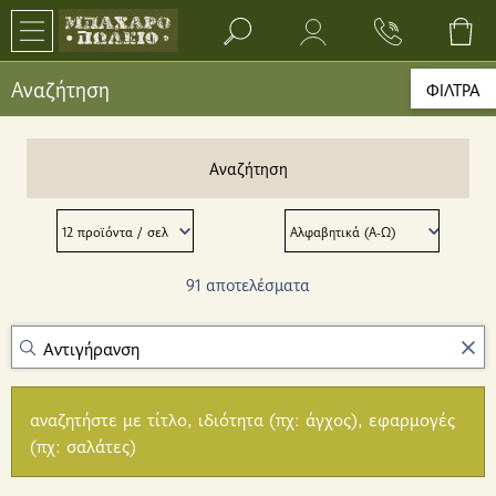
Search bar input field
Αναζήτηση
ΦΙΛΤΡΑ
Αναζήτηση
91 αποτελέσματα
αναζητήστε με τίτλο, ιδιότητα (πχ: άγχος), εφαρμογές
(πχ: σαλάτες)