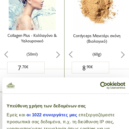
Collagen Plus - Κολλαγόνο &
Cordyceps Μανιτάρι σκόνη
Υαλουρονικό
(Βιολογικό)
(50ml)
(60g)
7
8
.70€
.90€
ΠΡΟΣΘΗΚΗ ΣΤΟ ΚΑΛΑΘΙ
ΠΡΟΣΘΗΚΗ ΣΤΟ ΚΑΛΑΘΙ
Υπεύθυνη χρήση των δεδομένων σας
Εμείς και
οι 1022 συνεργάτες μας
επεξεργαζόμαστε
προσωπικά σας δεδομένα, π.χ. τη διεύθυνση IP σας,
χρησιμοποιώντας τεχνολογία όπως cookies για να