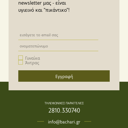
newsletter μας - είναι
υγιεινό και "πικάντικο"!
Newsletter email input field
Newsletter email input field
Γυναίκα
Άντρας
Εγγραφή
ΤΗΛΕΦΩΝΙΚΕΣ ΠΑΡΑΓΓΕΛΙΕΣ
2810.330740
info@bachari.gr