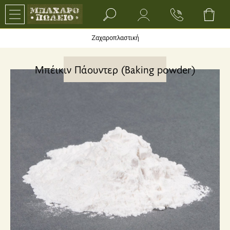
Search bar input field
Ζαχαροπλαστική
Μπέικιν Πάουντερ (Baking powder)