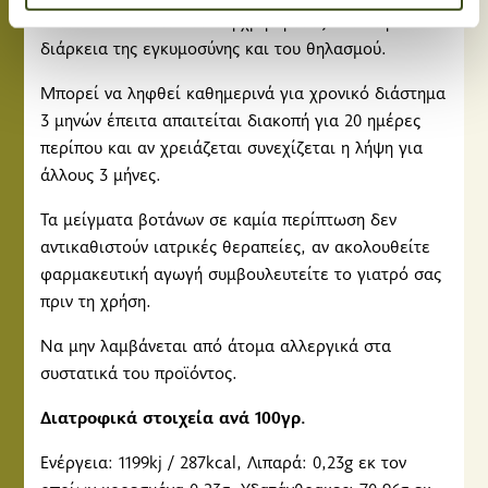
επισκεψιμότητάς μας. Επιπλέον, μοιραζόμαστε
παιδιά - Αντενδείκνυται η χρήση τους κατά τη
πληροφορίες που αφορούν τον τρόπο που
διάρκεια της εγκυμοσύνης και του θηλασμού.
χρησιμοποιείτε τον ιστότοπό μας με συνεργάτες
κοινωνικών μέσων, διαφήμισης και αναλύσεων, οι
Μπορεί να ληφθεί καθημερινά για χρονικό διάστημα
οποίοι ενδεχομένως να τις συνδυάσουν με άλλες
3 μηνών έπειτα απαιτείται διακοπή για 20 ημέρες
πληροφορίες που τους έχετε παραχωρήσει ή τις οποίες
περίπου και αν χρειάζεται συνεχίζεται η λήψη για
έχουν συλλέξει σε σχέση με την από μέρους σας χρήση
άλλους 3 μήνες.
των υπηρεσιών τους.
Τα μείγματα βοτάνων σε καμία περίπτωση δεν
αντικαθιστούν ιατρικές θεραπείες, αν ακολουθείτε
φαρμακευτική αγωγή συμβουλευτείτε το γιατρό σας
πριν τη χρήση.
Να μην λαμβάνεται από άτομα αλλεργικά στα
συστατικά του προϊόντος.
Διατροφικά στοιχεία ανά 100γρ.
Ενέργεια: 1199kj / 287kcal, Λιπαρά: 0,23g εκ τον
οποίων κορεσμένα 0,23g, Υδατάνθρακες: 70,96g εκ