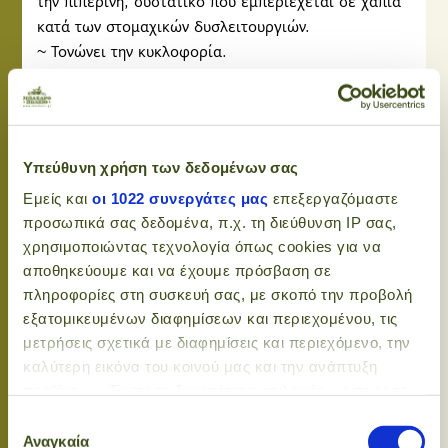
κατά των στομαχικών δυσλειτουργιών.
~ Τονώνει την κυκλοφορία.
~ Αποτρέπει αιματολογικά προβλήματα και χαμηλό
αιματοκρίτη, καλύπτει τις ανάγκες φερρυτίνης του
οργανισμού και λόγω της φυτικής και όχι χημικής
προέλευσης δεν επιβαρύνει καθόλου το συκώτι και
Υπεύθυνη χρήση των δεδομένων σας
τα νεφρά.
~ Αυξάνει τη λίμπιντο καθώς χαλαρώνει τους
Εμείς και
οι 1022 συνεργάτες μας
επεξεργαζόμαστε
προσωπικά σας δεδομένα, π.χ. τη διεύθυνση IP σας,
μαλακούς μύες και επιτρέπει την καλύτερη ροή του
χρησιμοποιώντας τεχνολογία όπως cookies για να
αίματος
αποθηκεύουμε και να έχουμε πρόσβαση σε
~ Αυξάνει με ασφαλή και φυσικό τρόπο τα επίπεδα
πληροφορίες στη συσκευή σας, με σκοπό την προβολή
τεστοστερόνης, αυξάνοντας έτσι τη δύναμη και τη
εξατομικευμένων διαφημίσεων και περιεχομένου, τις
μυϊκής μάζας.
μετρήσεις σχετικά με διαφημίσεις και περιεχόμενο, την
Στους άντρες:
Αντιμετωπίζει αποτελεσματικά την
καλύτερη εικόνα του κοινού μας και την ανάπτυξη
στυτική δυσλειτουργία, αυξάνει την έκκριση
προϊόντων. Έχετε τη δυνατότητα επιλογής ως προς το
τεστοστερόνης, βοηθά στη σπερματογένεση
ποιος χρησιμοποιεί τα δεδομένα σας και για ποιους
Επιλογή
σκοπούς.
αυξάνοντας τον αριθμό και την κινητικότητα των
Αναγκαία
συγκατάθεσης