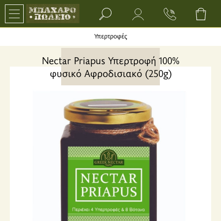
Search bar input field
Υπερτροφές
Nectar Priapus Υπερτροφή 100%
φυσικό Αφροδισιακό (250g)