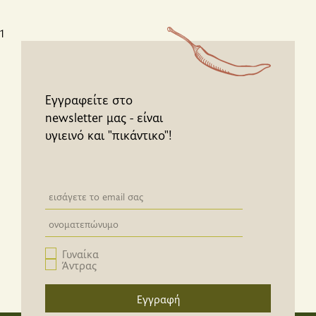
1
Εγγραφείτε στο
newsletter μας - είναι
υγιεινό και "πικάντικο"!
Newsletter email input field
Newsletter email input field
Γυναίκα
Άντρας
Εγγραφή