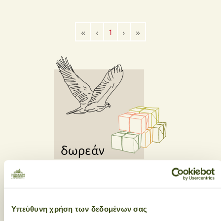
«
‹
1
›
»
δωρεάν
αποστολές
με αγορές
35€ κι άνω
στην
πόλη του Ηρακλείου με
αγορές
55€ κι άνω
σε όλη
Υπεύθυνη χρήση των δεδομένων σας
την Ελλάδα