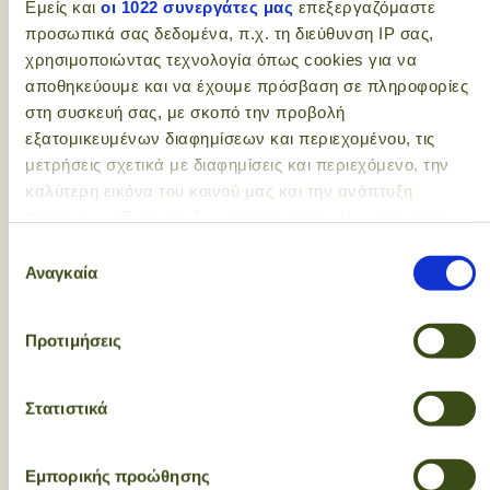
Εμείς και
οι 1022 συνεργάτες μας
επεξεργαζόμαστε
προσωπικά σας δεδομένα, π.χ. τη διεύθυνση IP σας,
χρησιμοποιώντας τεχνολογία όπως cookies για να
αποθηκεύουμε και να έχουμε πρόσβαση σε πληροφορίες
στη συσκευή σας, με σκοπό την προβολή
εξατομικευμένων διαφημίσεων και περιεχομένου, τις
Εγγραφείτε στο
μετρήσεις σχετικά με διαφημίσεις και περιεχόμενο, την
newsletter μας - είναι
καλύτερη εικόνα του κοινού μας και την ανάπτυξη
υγιεινό και "πικάντικο"!
προϊόντων. Έχετε τη δυνατότητα επιλογής ως προς το
ποιος χρησιμοποιεί τα δεδομένα σας και για ποιους
Επιλογή
σκοπούς.
Αναγκαία
συγκατάθεσης
Newsletter email input field
Εάν μας επιτρέπετε, θα θέλαμε επίσης:
Προτιμήσεις
Newsletter email input field
Να συλλέξουμε πληροφορίες σχετικά με τη
γεωγραφική σας τοποθεσία, οι οποίες μπορεί να είναι
Γυναίκα
ακριβείς σε απόσταση μερικών μέτρων
Στατιστικά
Άντρας
Να αναγνωρίσουμε τη συσκευή σας σαρώνοντας
ενεργά για συγκεκριμένα χαρακτηριστικά (δακτυλικό
Εγγραφή
Εμπορικής προώθησης
αποτύπωμα)