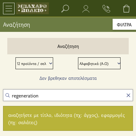
Search bar input field
Αναζήτηση
ΦΙΛΤΡΑ
Αναζήτηση
Δεν βρεθηκαν αποτελέσματα
αναζητήστε με τίτλο, ιδιότητα (πχ: άγχος), εφαρμογές
(πχ: σαλάτες)