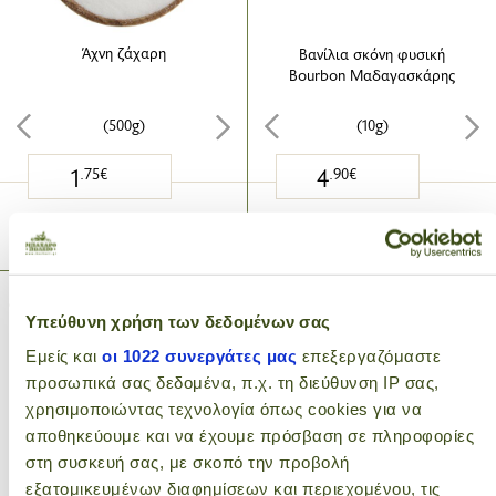
Άχνη ζάχαρη
Βανίλια σκόνη φυσική
Bourbon Μαδαγασκάρης
(500g)
(10g)
1
4
.75€
.90€
ΠΡΟΣΘΗΚΗ ΣΤΟ ΚΑΛΑΘΙ
ΠΡΟΣΘΗΚΗ ΣΤΟ ΚΑΛΑΘΙ
Υπεύθυνη χρήση των δεδομένων σας
Εμείς και
οι 1022 συνεργάτες μας
επεξεργαζόμαστε
προσωπικά σας δεδομένα, π.χ. τη διεύθυνση IP σας,
χρησιμοποιώντας τεχνολογία όπως cookies για να
αποθηκεύουμε και να έχουμε πρόσβαση σε πληροφορίες
στη συσκευή σας, με σκοπό την προβολή
εξατομικευμένων διαφημίσεων και περιεχομένου, τις
Βανίλια φυσική Bourbon
Βιολογική Πρωτεΐνη Καφέ