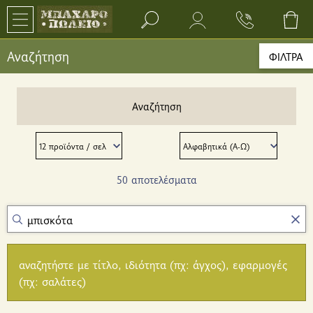
Search bar input field
Αναζήτηση
ΦΙΛΤΡΑ
Αναζήτηση
50 αποτελέσματα
αναζητήστε με τίτλο, ιδιότητα (πχ: άγχος), εφαρμογές
(πχ: σαλάτες)