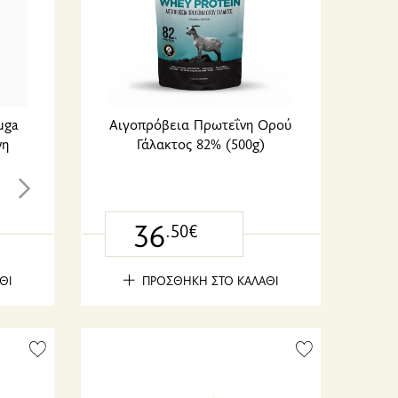
uga
Αιγοπρόβεια Πρωτεΐνη Ορού
νη
Γάλακτος 82% (500g)
36
.50€
ΘΙ
ΠΡΟΣΘΗΚΗ ΣΤΟ ΚΑΛΑΘΙ