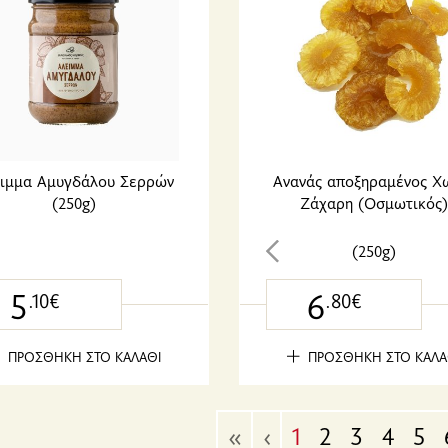
ιμμα Αμυγδάλου Σερρών
Ανανάς αποξηραμένος Χ
(250g)
Ζάχαρη (Οσμωτικός)
(250g)
5
6
.10€
.80€
ΠΡΟΣΘΗΚΗ ΣΤΟ ΚΑΛΑΘΙ
ΠΡΟΣΘΗΚΗ ΣΤΟ ΚΑΛΑ
«
‹
1
2
3
4
5