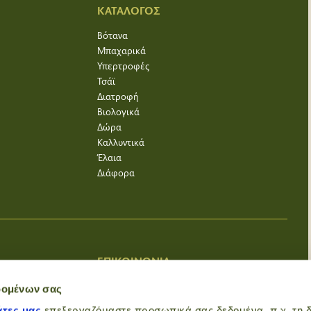
ΚΑΤΑΛΟΓΟΣ
Βότανα
Μπαχαρικά
Υπερτροφές
Τσάϊ
Διατροφή
Βιολογικά
Δώρα
Καλλυντικά
Έλαια
Διάφορα
ΕΠΙΚΟΙΝΩΝΙΑ
Μπαχαροπωλείο
δομένων σας
Καλοκαιρινού 141
άτες μας
επεξεργαζόμαστε προσωπικά σας δεδομένα, π.χ. τη δ