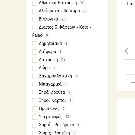
Αθλητική διατροφή
Luc
26
Αλείμματα - Βούτυρα
2
Βιολογικά
29
Δίαιτες 3 Φάσεων - Keto -
Paleo
9
Δημητριακά
9
Διάφορα
1
Διατροφή
54
Δώρα
1
Ζαχαροπλαστική
7
Μπαχαρικά
1
Ξηρά φρούτα
9
Ξηροί Καρποί
2
Πρωτεΐνες
2
Υπερτροφές
32
Χυμοί - Ροφήματα
1
Χωρίς Γλουτένη
3