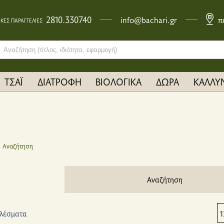
2810.330740
info@bachari.gr
π
ΚΕΣ ΠΑΡΑΓΓΕΛΙΕΣ
ch bar input field
ΤΣΑΪ
ΔΙΑΤΡΟΦΗ
ΒΙΟΛΟΓΙΚΑ
ΔΩΡΑ
ΚΑΛΛΥ
Αναζήτηση
Αναζήτηση
ελέσματα