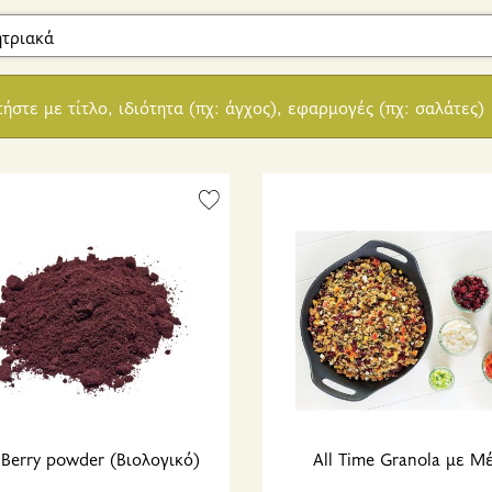
τήστε με τίτλο, ιδιότητα (πχ: άγχος), εφαρμογές (πχ: σαλάτες)
 Berry powder (Βιολογικό)
All Time Granola με Μ