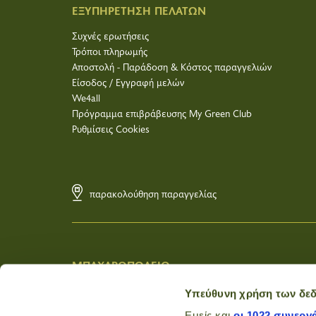
ΕΞΥΠΗΡΕΤΗΣΗ ΠΕΛΑΤΩΝ
Συχνές ερωτήσεις
Τρόποι πληρωμής
Αποστολή - Παράδοση & Κόστος παραγγελιών
Είσοδος / Εγγραφή μελών
We4all
Πρόγραμμα επιβράβευσης My Green Club
Ρυθμίσεις Cookies
παρακολούθηση παραγγελίας
ΜΠΑΧΑΡΟΠΩΛΕΙΟ
Χονδρική Πώληση
Υπεύθυνη χρήση των δε
Σχετικά με εμάς
Εμείς και
οι 1022 συνεργ