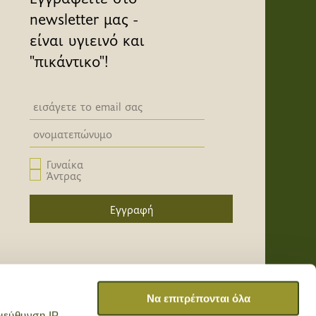
newsletter μας -
είναι υγιεινό και
"πικάντικο"!
Newsletter email input field
Newsletter email input field
Γυναίκα
Άντρας
Εγγραφή
/
/
/
Να επιτρέπονται όλα
ιεύθυνση IP