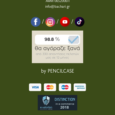
ΑΦΜ 065200611
info@bachari.gr
/
/
/
by PENCILCASE