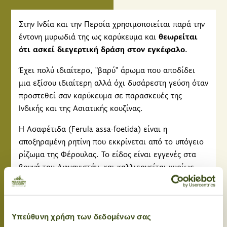
Στην Ινδία και την Περσία χρησιμοποιείται παρά την
έντονη μυρωδιά της ως καρύκευμα και
θεωρείται
ότι ασκεί διεγερτική δράση στον εγκέφαλο.
Έχει πολύ ιδιαίτερο, "βαρύ" άρωμα που αποδίδει
μια εξίσου ιδιαίτερη αλλά όχι δυσάρεστη γεύση όταν
προστεθεί σαν καρύκευμα σε παρασκευές της
Ινδικής και της Ασιατικής κουζίνας.
H Ασαφέτιδα (Ferula assa-foetida) είναι η
αποξηραμένη ρητίνη που εκκρίνεται από το υπόγειο
ρίζωμα της Φέρουλας. Το είδος είναι εγγενές στα
βουνά του Αφγανιστάν, και καλλιεργείται κυρίως
στην Ινδία. Η ονομασία ασαφέτιδα προέρχεται από
το περσικό «aso» που σημαίνει ρητίνη και το
λατινικό «Foetida» και αναφέρεται στην ισχυρή
θειώδη οσμή του φυτού. Όπως υποδηλώνει το
Υπεύθυνη χρήση των δεδομένων σας