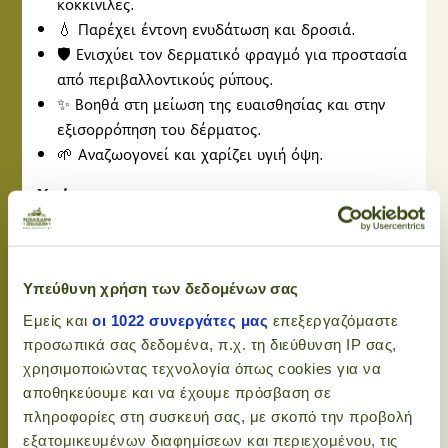
κοκκινίλες.
💧 Παρέχει έντονη ενυδάτωση και δροσιά.
🛡️ Ενισχύει τον δερματικό φραγμό για προστασία
από περιβαλλοντικούς ρύπους.
✨ Βοηθά στη μείωση της ευαισθησίας και στην
εξισορρόπηση του δέρματος.
🌱 Αναζωογονεί και χαρίζει υγιή όψη.
Χρήσεις:
Ιδανική για χρήση μετά από έκθεση στον ήλιο ή
σε περιπτώσεις ερεθισμού.
Κατάλληλη για εβδομαδιαία χρήση ή όποτε η
Υπεύθυνη χρήση των δεδομένων σας
επιδερμίδα χρειάζεται καταπράυνση.
Εμείς και
οι 1022 συνεργάτες μας
επεξεργαζόμαστε
TIP:
Χρησιμοποίησε το υπόλοιπο essence από
προσωπικά σας δεδομένα, π.χ. τη διεύθυνση IP σας,
το pouch σε λαιμό, χέρια και πόδια για πλήρη
χρησιμοποιώντας τεχνολογία όπως cookies για να
φροντίδα!
αποθηκεύουμε και να έχουμε πρόσβαση σε
πληροφορίες στη συσκευή σας, με σκοπό την προβολή
Συστατικά:
εξατομικευμένων διαφημίσεων και περιεχομένου, τις