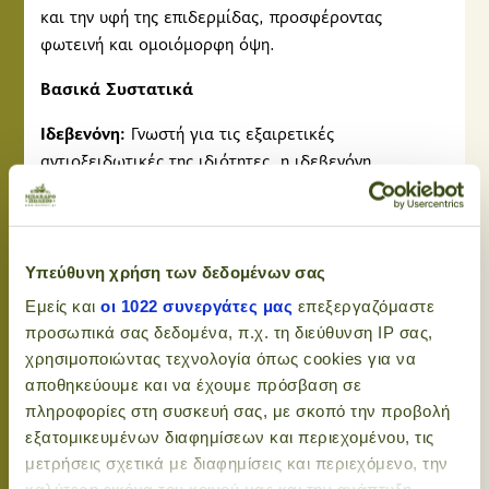
και την υφή της επιδερμίδας, προσφέροντας
φωτεινή και ομοιόμορφη όψη.
Βασικά Συστατικά
Ιδεβενόνη:
Γνωστή για τις εξαιρετικές
αντιοξειδωτικές της ιδιότητες, η ιδεβενόνη
προστατεύει την επιδερμίδα από περιβαλλοντικές
βλάβες και βελτιώνει την ελαστικότητα.
Εκχύλισμα Βατόμουρου:
Πλούσιο σε βιταμίνες και
Υπεύθυνη χρήση των δεδομένων σας
θρεπτικά συστατικά, το εκχύλισμα βατόμουρου
Εμείς και
οι 1022 συνεργάτες μας
επεξεργαζόμαστε
θρέφει και φωτίζει την επιδερμίδα, προάγοντας μια
προσωπικά σας δεδομένα, π.χ. τη διεύθυνση IP σας,
υγιή λάμψη.
χρησιμοποιώντας τεχνολογία όπως cookies για να
Νιασιναμίδη:
Ένα πολυλειτουργικό συστατικό που
αποθηκεύουμε και να έχουμε πρόσβαση σε
ρυθμίζει την παραγωγή σμήγματος και ενισχύει τον
πληροφορίες στη συσκευή σας, με σκοπό την προβολή
εξατομικευμένων διαφημίσεων και περιεχομένου, τις
επιδερμικό φραγμό, βελτιώνοντας τη συνολική υγεία
μετρήσεις σχετικά με διαφημίσεις και περιεχόμενο, την
του δέρματος.