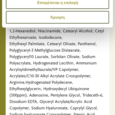
Επιτρέπεται η επιλογή
Χρησιμοποιούμε cookie για την εξατομίκευση
Συστατικά: Rubus Fruticosus (Blackberry) 63% Fruit
περιεχομένου και διαφημίσεων, την παροχή λειτουργιών
Extract, Euterpe Oleracea Fruit Extract, Vaccinium
κοινωνικών μέσων και την ανάλυση της
Angustifolium (Blueberry) Fruit Extract, Glycerin,
Άρνηση
επισκεψιμότητάς μας. Επιπλέον, μοιραζόμαστε
Butylene Glycol, Water, Caprylic/Capric Triglyceride,
πληροφορίες που αφορούν τον τρόπο που
1,2-Hexanediol, Niacinamide, Cetearyl Alcohol, Cetyl
χρησιμοποιείτε τον ιστότοπό μας με συνεργάτες
Ethylhexanoate, Isododecane,
κοινωνικών μέσων, διαφήμισης και αναλύσεων, οι
Ethylhexyl Palmitate, Cetearyl Olivate, Panthenol,
οποίοι ενδεχομένως να τις συνδυάσουν με άλλες
Polyglyceryl-3 Methylglucose Distearate,
πληροφορίες που τους έχετε παραχωρήσει ή τις οποίες
Polyglyceryl10 Laurate, Sorbitan Olivate, Sodium
έχουν συλλέξει σε σχέση με την από μέρους σας χρήση
Polyacrylate, Hydrogenated Lecithin, Ammonium
των υπηρεσιών τους.
Acryloyldimethyltaurate/VP Copolymer,
Acrylates/C10-30 Alkyl Acrylate Crosspolymer,
Arginine,Hydrogenated Polydecene,
Ethylhexylglycerin, Hydroxydecyl Ubiquinone
(500ppm), Adenosine, Pentylene Glycol, Trideceth-6,
Disodium EDTA, Glyceryl Acrylate/Acrylic Acid
Copolymer, Sodium Hyaluronate, Caprylyl Glycol,
Sodium hyaluronate Crosspolymer, Stearic Acid,