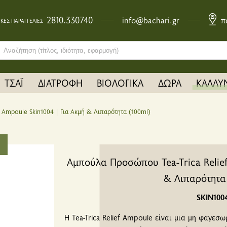
2810.330740
info@bachari.gr
π
ΚΕΣ ΠΑΡΑΓΓΕΛΙΕΣ
ch bar input field
ΤΣΑΪ
ΔΙΑΤΡΟΦΗ
ΒΙΟΛΟΓΙΚΑ
ΔΩΡΑ
ΚΑΛΛΥ
 Ampoule Skin1004 | Για Ακμή & Λιπαρότητα (100ml)
Αμπούλα Προσώπου Tea-Trica Relief
& Λιπαρότητα 
SKIN100
Η Tea-Trica Relief Ampoule είναι μια μη φαγεσω