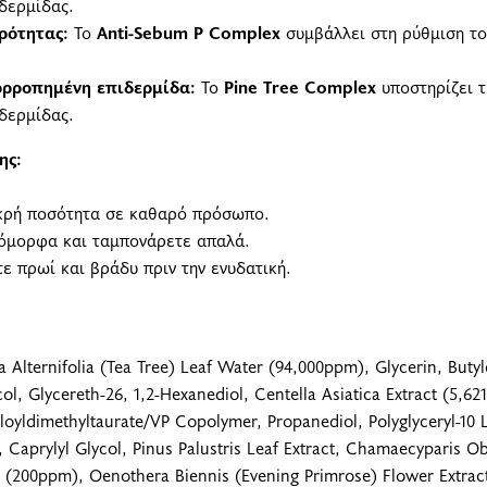
δερμίδας.
ρότητας:
Το
Anti-Sebum P Complex
συμβάλλει στη ρύθμιση το
ρροπημένη επιδερμίδα:
Το
Pine Tree Complex
υποστηρίζει τ
ιδερμίδας.
ης:
κρή ποσότητα σε καθαρό πρόσωπο.
όμορφα και ταμπονάρετε απαλά.
ε πρωί και βράδυ πριν την ενυδατική.
 Alternifolia (Tea Tree) Leaf Water (94,000ppm), Glycerin, Buty
ol, Glycereth-26, 1,2-Hexanediol, Centella Asiatica Extract (5,
ldimethyltaurate/VP Copolymer, Propanediol, Polyglyceryl-10 La
, Caprylyl Glycol, Pinus Palustris Leaf Extract, Chamaecyparis 
l (200ppm), Oenothera Biennis (Evening Primrose) Flower Extrac