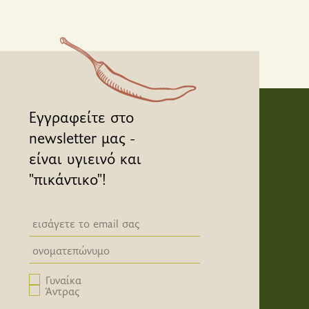
Εγγραφείτε στο
newsletter μας -
είναι υγιεινό και
"πικάντικο"!
Newsletter email input field
Newsletter email input field
Γυναίκα
Άντρας