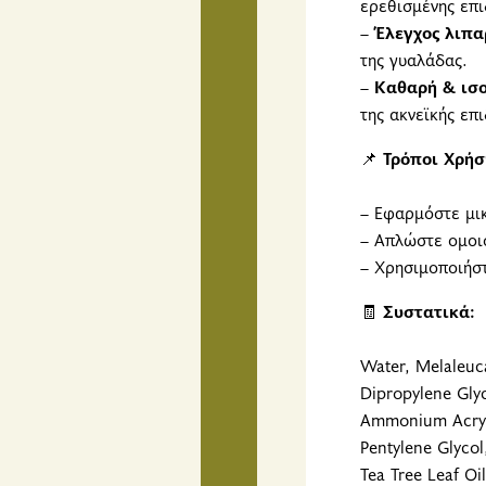
ερεθισμένης επι
–
Έλεγχος λιπα
της γυαλάδας.
–
Καθαρή & ισο
της ακνεϊκής επ
📌
Τρόποι Χρήσ
– Εφαρμόστε μι
– Απλώστε ομοι
– Χρησιμοποιήστ
🧾
Συστατικά:
Water, Melaleuca
Dipropylene Glyc
Ammonium Acryloy
Pentylene Glycol
Tea Tree Leaf Oi