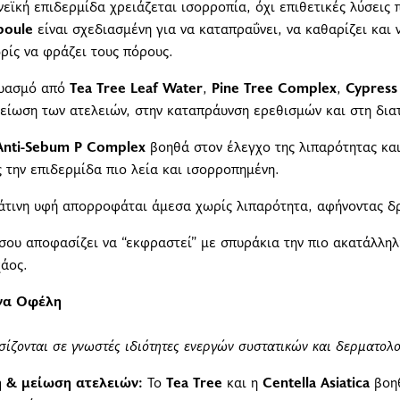
νεϊκή επιδερμίδα χρειάζεται ισορροπία, όχι επιθετικές λύσεις
poule
είναι σχεδιασμένη για να καταπραΰνει, να καθαρίζει και 
ρίς να φράζει τους πόρους.
δυασμό από
Tea Tree Leaf Water
,
Pine Tree Complex
,
Cypress
είωση των ατελειών, στην καταπράυνση ερεθισμών και στη δια
Anti-Sebum P Complex
βοηθά στον έλεγχο της λιπαρότητας και
 την επιδερμίδα πιο λεία και ισορροπημένη.
άτινη υφή απορροφάται άμεσα χωρίς λιπαρότητα, αφήνοντας δ
σου αποφασίζει να “εκφραστεί” με σπυράκια την πιο ακατάλλη
χάος.
να Οφέλη
ίζονται σε γνωστές ιδιότητες ενεργών συστατικών και δερματολο
 & μείωση ατελειών:
Το
Tea Tree
και η
Centella Asiatica
βοηθ