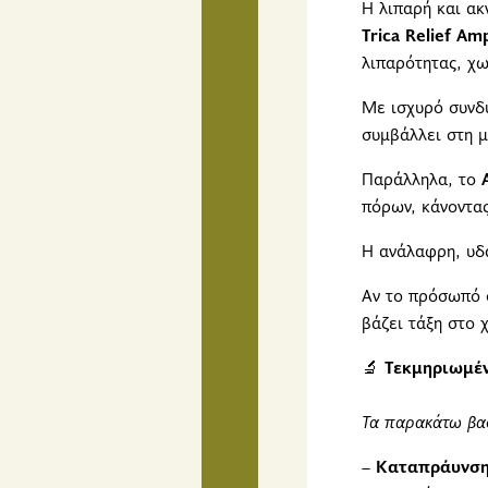
Η λιπαρή και ακ
Trica Relief Am
λιπαρότητας, χω
Με ισχυρό συν
συμβάλλει στη μ
Παράλληλα, το
πόρων, κάνοντας
Η ανάλαφρη, υδ
Αν το πρόσωπό 
βάζει τάξη στο 
🔬
Τεκμηριωμέ
Τα παρακάτω βασ
–
Καταπράυνση