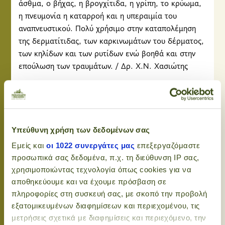
άσθμα, ο βήχας, η βρογχίτιδα, η γρίπη, το κρύωμα,
η πνευμονία η καταρροή και η υπεραιμία του
αναπνευστικού. Πολύ χρήσιμο στην καταπολέμηση
της δερματίτιδας, των καρκινωμάτων του δέρματος,
των κηλίδων και των ρυτίδων ενώ βοηθά και στην
επούλωση των τραυμάτων. / Δρ. Χ.Ν. Χασιώτης
Αυτό το έλαιο χρησιμοποιείται στην
αρωματοθεραπεία, καθώς και για ιατρικούς
σκοπούς.
Υπεύθυνη χρήση των δεδομένων σας
~ Το αιθέριο του λιβανιού βελτιώνει την πνευματική
διαύγεια και κάνει καλό στο άγχος και στην
Εμείς και
οι 1022 συνεργάτες μας
επεξεργαζόμαστε
κατάθλιψη. Όταν χρησιμοποιείται στην
προσωπικά σας δεδομένα, π.χ. τη διεύθυνση IP σας,
αρωματοθεραπεία, το έλαιο εισπνέεται και έχει
χρησιμοποιώντας τεχνολογία όπως cookies για να
κατασταλτική επίδραση που προκαλεί χαλάρωση,
αποθηκεύουμε και να έχουμε πρόσβαση σε
ενώ παράλληλα μειώνει τα συναισθήματα του
πληροφορίες στη συσκευή σας, με σκοπό την προβολή
εξατομικευμένων διαφημίσεων και περιεχομένου, τις
άγχους, του θυμού και του άγχους. Είναι
μετρήσεις σχετικά με διαφημίσεις και περιεχόμενο, την
κατευναστικό για το νευρικό σύστημα, για το άγχος