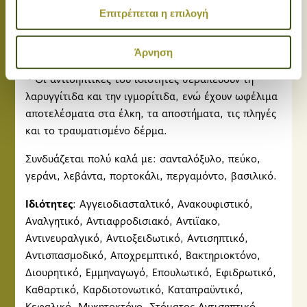
Επιτρέπεται η επιλογή
τονωτικό και αντισηπτικό του ουροποιητικού
Χρησιμοποιούμε cookie για την εξατομίκευση
συστήματος. Οι αιμορροΐδες θεραπεύονται με λιβάνι
περιεχομένου και διαφημίσεων, την παροχή λειτουργιών
όπως και οι πόνοι της περιόδου και οι κυστίτιδες.
κοινωνικών μέσων και την ανάλυση της
Άρνηση
επισκεψιμότητάς μας. Επιπλέον, μοιραζόμαστε
~ Οι αντισηπτικές του ιδιότητες θεραπεύουν τη
πληροφορίες που αφορούν τον τρόπο που
λαρυγγίτιδα και την ιγμορίτιδα, ενώ έχουν ωφέλιμα
χρησιμοποιείτε τον ιστότοπό μας με συνεργάτες
αποτελέσματα στα έλκη, τα αποστήματα, τις πληγές
κοινωνικών μέσων, διαφήμισης και αναλύσεων, οι
και το τραυματισμένο δέρμα.
οποίοι ενδεχομένως να τις συνδυάσουν με άλλες
πληροφορίες που τους έχετε παραχωρήσει ή τις οποίες
Συνδυάζεται πολύ καλά με: σανταλόξυλο, πεύκο,
έχουν συλλέξει σε σχέση με την από μέρους σας χρήση
γεράνι, λεβάντα, πορτοκάλι, περγαμόντο, βασιλικό.
των υπηρεσιών τους.
Ιδιότητες
: Αγγειοδιασταλτικό, Ανακουφιστικό,
Αναλγητικό, Αντιαφροδισιακό, Αντιϊακο,
Αντινευραλγικό, Αντιοξειδωτικό, Αντισηπτικό,
Αντισπασμοδικό, Αποχρεμπτικό, Βακτηριοκτόνο,
Διουρητικό, Εμμηναγωγό, Επουλωτικό, Εφιδρωτικό,
Καθαρτικό, Καρδιοτονωτικό, Καταπραϋντικό,
Κεφαλικό, Μυκητοκτόνο, Στόματος Αντισηπτικό,