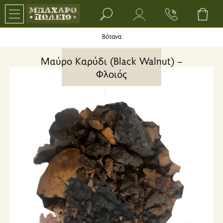
Search bar input field
Βότανα
Μαύρο Καρύδι (Black Walnut) –
Φλοιός