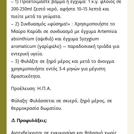
– 1) Προετοιμάστε βάμμα ή έγχυμα: 1 κ.γ. φλοιός σε
έχουν συλλέξει σε σχέση με την από μέρους σας χρήση
200-250ml ζεστό νερό, αφήστε 10–15 λεπτά και
των υπηρεσιών τους.
πιείτε μετά τα γεύματα.
– 2) Συνδυασμός «φύσημα!» : Χρησιμοποιήστε το
Μαύρο Καρύδι σε συνδυασμό με έγχυμα Artemisia
absinthium (αψιθιά) και έγχυμα Syzygium
aromaticum (γαρίφαλο) — παραδοσιακή τριάδα για
εντερική υγεία.
– 3) Φυλάξτε σε ξηρό μέρος και μετά το άνοιγμα
χρησιμοποιήστε εντός 3-4 μηνών για μέγιστη
δραστικότητα.
Προέλευση: Η.Π.Α.
Φύλαξη: Φυλάσσεται σε σκιερό, ξηρό μέρος, σε
θερμοκρασία δωματίου.
⚠ Προφυλάξεις:
Αντενδείκνυται σε εγκυμοσύνη και θηλασμό χωρίς