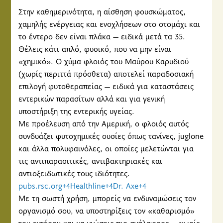
Στην καθημερινότητα, η αίσθηση φουσκώματος,
χαμηλής ενέργειας και ενοχλήσεων στο στομάχι και
το έντερο δεν είναι πλάκα — ειδικά μετά τα 35.
Θέλεις κάτι απλό, φυσικό, που να μην είναι
«χημικό». Ο χύμα φλοιός του Μαύρου Καρυδιού
(χωρίς περιττά πρόσθετα) αποτελεί παραδοσιακή
επιλογή φυτοθεραπείας — ειδικά για καταστάσεις
εντερικών παρασίτων αλλά και για γενική
υποστήριξη της εντερικής υγείας.
Με προέλευση από την Αμερική, ο φλοιός αυτός
συνδυάζει φυτοχημικές ουσίες όπως τανίνες, juglone
και άλλα πολυφαινόλες, οι οποίες μελετώνται για
τις αντιπαρασιτικές, αντιβακτηριακές και
αντιοξειδωτικές τους ιδιότητες.
pubs.rsc.org+4Healthline+4Dr. Axe+4
Με τη σωστή χρήση, μπορείς να ενδυναμώσεις τον
οργανισμό σου, να υποστηρίξεις τον «καθαρισμό»
του εντέρου και να νιώσεις πιο ανάλαφρος — χωρίς