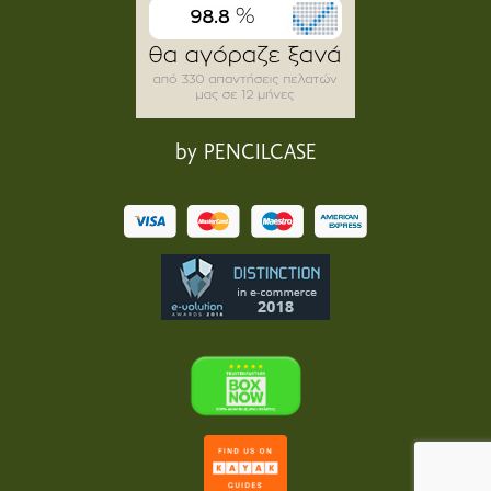
by PENCILCASE
6
.90€
Διοξείδιο του Τιτανίου ΒΡΩΣΙΜΟ