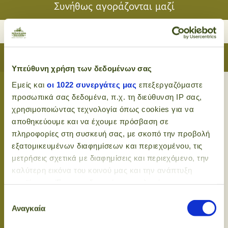
Συνήθως αγοράζονται μαζί
ΠΕΡΙΓΡΑΦΗ
Υπεύθυνη χρήση των δεδομένων σας
Εμείς και
οι 1022 συνεργάτες μας
επεξεργαζόμαστε
προσωπικά σας δεδομένα, π.χ. τη διεύθυνση IP σας,
Λόγω της ικανότητας που έχει να "αντανακλά" τις
χρησιμοποιώντας τεχνολογία όπως cookies για να
ηλιακές ακτίνες και να απορροφά τις ακτίνες UV,
αποθηκεύουμε και να έχουμε πρόσβαση σε
χρησιμοποιείται εκτεταμένα στη παρασκευή
πληροφορίες στη συσκευή σας, με σκοπό την προβολή
αντηλιακών προϊόντων.
εξατομικευμένων διαφημίσεων και περιεχομένου, τις
μετρήσεις σχετικά με διαφημίσεις και περιεχόμενο, την
Στη παρασκευή σαπουνιών χρησιμοποιείται για να
καλύτερη εικόνα του κοινού μας και την ανάπτυξη
χαρίσει φωτεινότητα και λάμψη και γενικότερα για
προϊόντων. Έχετε τη δυνατότητα επιλογής ως προς το
να "ζωηρέψει" τα χρώματα που χρησιμοποιούνται.
ποιος χρησιμοποιεί τα δεδομένα σας και για ποιους
Επιλογή
σκοπούς.
Αναγκαία
συγκατάθεσης