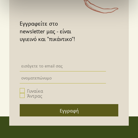
χρησιμοποιείτε τον ιστότοπό μας με συνεργάτες
κοινωνικών μέσων, διαφήμισης και αναλύσεων, οι
οποίοι ενδεχομένως να τις συνδυάσουν με άλλες
Εγγραφείτε στο
πληροφορίες που τους έχετε παραχωρήσει ή τις οποίες
newsletter μας - είναι
έχουν συλλέξει σε σχέση με την από μέρους σας χρήση
υγιεινό και "πικάντικο"!
των υπηρεσιών τους.
Newsletter email input field
Newsletter email input field
Γυναίκα
Άντρας
Εγγραφή