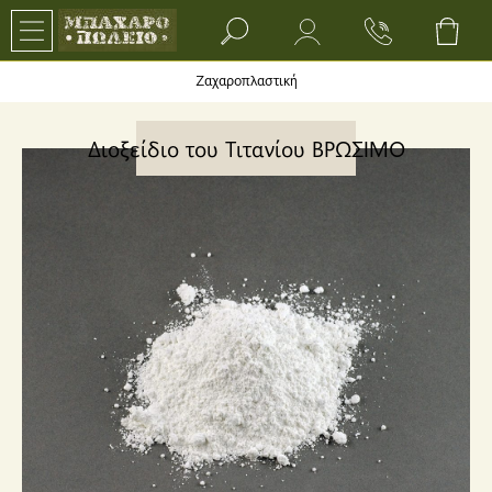
Search bar input field
Ζαχαροπλαστική
Διοξείδιο του Τιτανίου ΒΡΩΣΙΜΟ